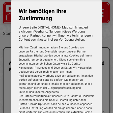
Wir benötigen Ihre
Zustimmung
Unsere Seite DIGITAL HOME - Magazin finanziert
sich durch Werbung. Nur durch diese Werbung
Startseite
Kategorien
unserer Partner, können wir Ihnen weiterhin unseren
Content auch kostenfrei zur Verfügung stellen.
Mit Ihrer Zustimmung erlauben Sie uns Cookies von
unseren Partner und Dienstleistungen unserer Partner
anzuzeigen. Hierbei werden sogenannte Cookies auf Ihrem
Endgerät temporär gespeichert. Diese speichern Ihre
Alle Tests der Kategorie: Saug- und
sogenannten persönlichen Daten wie z.B.: Geräte-
Kennungen, IP-Adresse und Session-Daten. Wir verwenden
Wischroboter
Cookies und deren Technologien um Ihnen
maßgeschneiderte Werbung anzeigen zu können, Ihnen das
Surfen auf unserer Seite so einfach wie möglich zu
gestalten und um unsere Inhalte messen zu können. Diese
Messungen dienen der Zielgruppenforschung und
Entwicklung unseres Angebotes.
Einzeltest
Saug- und Wischroboter
Der Datenverarbeitung auf unserer Seite kannst du jederzeit
10.06.2026
Dirk Weyel
wiedersprechen und die Cookie-Einstellung unter dem
Button "Cookie Optionen" nach deinen wünschen anpassen.
DJI - ROMO P
Je nach Einstellung werden dir einige unserer Inhalte dann
DJI ist bislang vor allem für seine Drohnen
nicht weiterhin zur Verfügung stehen. Die aktuellen Cookie-