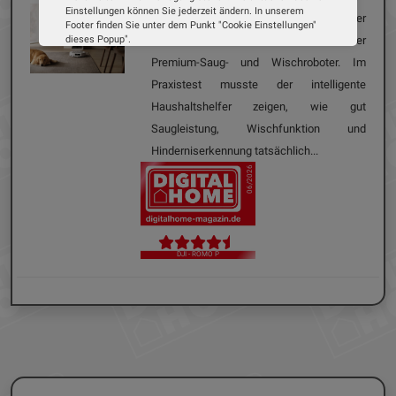
Einstellungen können Sie jederzeit ändern. In unserem
bekannt. Mit dem DJI ROMO P* betritt der
Footer finden Sie unter dem Punkt "Cookie Einstellungen"
dieses Popup".
Hersteller nun auch den Markt der
Wir verwenden Cookies, um Ihnen die bestmögliche
Premium-Saug- und Wischroboter. Im
Erfahrung auf unserer Website zu bieten. Erfahren Sie mehr
darüber, wie wir Cookies verwenden und wie Sie Ihre
Praxistest musste der intelligente
Einstellungen ändern können.
Haushaltshelfer zeigen, wie gut
Saugleistung, Wischfunktion und
Alle Cookies akzeptieren
Hinderniserkennung tatsächlich...
Cookie Optionen
06/2026
Impressum
Datenschutz
DJI - ROMO P