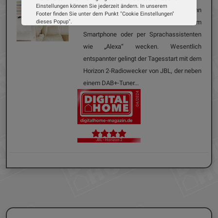
Einstellungen können Sie jederzeit ändern. In unserem
Handel nur noch selten. Kein Wunder, denn
Footer finden Sie unter dem Punkt "Cookie Einstellungen"
dieses Popup".
viele lassen sich heute von ihrem
Wir verwenden Cookies, um Ihnen die bestmögliche
Smartphone oder per Sprachassistenten
Erfahrung auf unserer Website zu bieten. Erfahren Sie mehr
darüber, wie wir Cookies verwenden und wie Sie Ihre
wie „Alexa“ wecken. Wesentlich
Einstellungen ändern können.
entspannter gelingt der Tagesstart mit dem
Horizon 2-Radiowecker von JBL, der neben
Alle Cookies akzeptieren
einem DAB+-Tuner...
Cookie Optionen
04/2024
Impressum
Datenschutz
JBL - Horizon 2