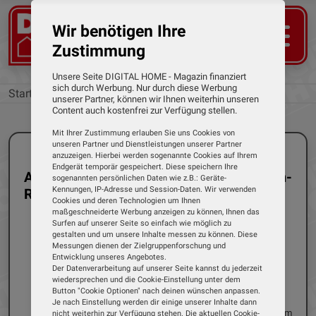
Wir benötigen Ihre
Zustimmung
Unsere Seite DIGITAL HOME - Magazin finanziert
sich durch Werbung. Nur durch diese Werbung
Startseite
Kategorien
unserer Partner, können wir Ihnen weiterhin unseren
Content auch kostenfrei zur Verfügung stellen.
Mit Ihrer Zustimmung erlauben Sie uns Cookies von
unseren Partner und Dienstleistungen unserer Partner
anzuzeigen. Hierbei werden sogenannte Cookies auf Ihrem
Endgerät temporär gespeichert. Diese speichern Ihre
Alle Tests der Kategorie: Bluetooth-
sogenannten persönlichen Daten wie z.B.: Geräte-
Kennungen, IP-Adresse und Session-Daten. Wir verwenden
Radiowecker
Cookies und deren Technologien um Ihnen
maßgeschneiderte Werbung anzeigen zu können, Ihnen das
Surfen auf unserer Seite so einfach wie möglich zu
gestalten und um unsere Inhalte messen zu können. Diese
Messungen dienen der Zielgruppenforschung und
Entwicklung unseres Angebotes.
Einzeltest
Bluetooth-Radiowecker
Der Datenverarbeitung auf unserer Seite kannst du jederzeit
29.04.2024
Dirk Weyel
wiedersprechen und die Cookie-Einstellung unter dem
Button "Cookie Optionen" nach deinen wünschen anpassen.
JBL - Horizon 2
Je nach Einstellung werden dir einige unserer Inhalte dann
Klassische Radiowecker findet man im
nicht weiterhin zur Verfügung stehen. Die aktuellen Cookie-