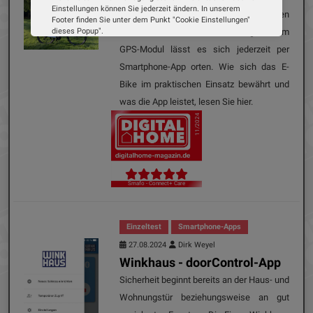
Einstellungen können Sie jederzeit ändern. In unserem
motorgestütztes Citybike für einen
Footer finden Sie unter dem Punkt "Cookie Einstellungen"
dieses Popup".
attraktiven Preis an. Dank eingebautem
Wir verwenden Cookies, um Ihnen die bestmögliche
GPS-Modul lässt es sich jederzeit per
Erfahrung auf unserer Website zu bieten. Erfahren Sie mehr
darüber, wie wir Cookies verwenden und wie Sie Ihre
Smartphone-App orten. Wie sich das E-
Einstellungen ändern können.
Bike im praktischen Einsatz bewährt und
was die App leistet, lesen Sie hier.
Alle Cookies akzeptieren
11/2024
Cookie Optionen
Impressum
Datenschutz
Smafo - Connect+ Care
Einzeltest
Smartphone-Apps
27.08.2024
Dirk Weyel
Winkhaus - doorControl-App
Sicherheit beginnt bereits an der Haus- und
Wohnungstür beziehungsweise an gut