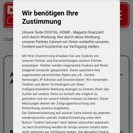
Wir benötigen Ihre
Zustimmung
Unsere Seite DIGITAL HOME - Magazin finanziert
sich durch Werbung. Nur durch diese Werbung
Startseite
Kategorien
unserer Partner, können wir Ihnen weiterhin unseren
Content auch kostenfrei zur Verfügung stellen.
Mit Ihrer Zustimmung erlauben Sie uns Cookies von
unseren Partner und Dienstleistungen unserer Partner
anzuzeigen. Hierbei werden sogenannte Cookies auf Ihrem
Endgerät temporär gespeichert. Diese speichern Ihre
Alle Tests der Kategorie: Smartphone-
sogenannten persönlichen Daten wie z.B.: Geräte-
Kennungen, IP-Adresse und Session-Daten. Wir verwenden
Apps
Cookies und deren Technologien um Ihnen
maßgeschneiderte Werbung anzeigen zu können, Ihnen das
Surfen auf unserer Seite so einfach wie möglich zu
gestalten und um unsere Inhalte messen zu können. Diese
Messungen dienen der Zielgruppenforschung und
Entwicklung unseres Angebotes.
Einzeltest
Smartphone-Apps
Der Datenverarbeitung auf unserer Seite kannst du jederzeit
05.11.2024
Dirk Weyel
wiedersprechen und die Cookie-Einstellung unter dem
Button "Cookie Optionen" nach deinen wünschen anpassen.
Smafo - Connect+ Care
Je nach Einstellung werden dir einige unserer Inhalte dann
Smafo bietet mit dem Luca ein
nicht weiterhin zur Verfügung stehen. Die aktuellen Cookie-