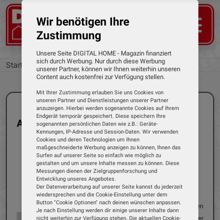
Wir benötigen Ihre
Zustimmung
Unsere Seite DIGITAL HOME - Magazin finanziert
sich durch Werbung. Nur durch diese Werbung
Startseite
Marken
unserer Partner, können wir Ihnen weiterhin unseren
Content auch kostenfrei zur Verfügung stellen.
Mit Ihrer Zustimmung erlauben Sie uns Cookies von
unseren Partner und Dienstleistungen unserer Partner
anzuzeigen. Hierbei werden sogenannte Cookies auf Ihrem
Endgerät temporär gespeichert. Diese speichern Ihre
Alle Tests der Marke: ABUS
sogenannten persönlichen Daten wie z.B.: Geräte-
Kennungen, IP-Adresse und Session-Daten. Wir verwenden
Cookies und deren Technologien um Ihnen
maßgeschneiderte Werbung anzeigen zu können, Ihnen das
Surfen auf unserer Seite so einfach wie möglich zu
gestalten und um unsere Inhalte messen zu können. Diese
Einzeltest
Smarte Türschlosser
Messungen dienen der Zielgruppenforschung und
Entwicklung unseres Angebotes.
27.08.2025
Dirk Weyel
Der Datenverarbeitung auf unserer Seite kannst du jederzeit
ABUS - Loxeris One
wiedersprechen und die Cookie-Einstellung unter dem
Button "Cookie Optionen" nach deinen wünschen anpassen.
Der Name ABUS steht seit über 100 Jahren
Je nach Einstellung werden dir einige unserer Inhalte dann
für innovative Schließsysteme. Der
nicht weiterhin zur Verfügung stehen. Die aktuellen Cookie-