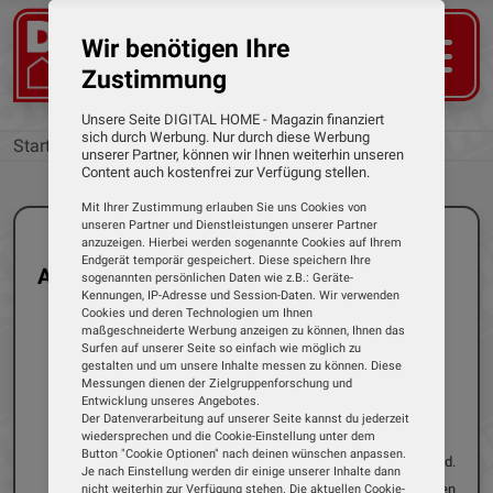
Wir benötigen Ihre
Zustimmung
Unsere Seite DIGITAL HOME - Magazin finanziert
sich durch Werbung. Nur durch diese Werbung
Startseite
Marken
unserer Partner, können wir Ihnen weiterhin unseren
Content auch kostenfrei zur Verfügung stellen.
Mit Ihrer Zustimmung erlauben Sie uns Cookies von
unseren Partner und Dienstleistungen unserer Partner
anzuzeigen. Hierbei werden sogenannte Cookies auf Ihrem
Endgerät temporär gespeichert. Diese speichern Ihre
Alle Tests der Marke: Imperial
sogenannten persönlichen Daten wie z.B.: Geräte-
Kennungen, IP-Adresse und Session-Daten. Wir verwenden
Cookies und deren Technologien um Ihnen
maßgeschneiderte Werbung anzeigen zu können, Ihnen das
Surfen auf unserer Seite so einfach wie möglich zu
gestalten und um unsere Inhalte messen zu können. Diese
Einzeltest
DAB+ Radios
Messungen dienen der Zielgruppenforschung und
Entwicklung unseres Angebotes.
14.04.2026
Dirk Weyel
Der Datenverarbeitung auf unserer Seite kannst du jederzeit
Imperial - DABMAN 220BK
wiedersprechen und die Cookie-Einstellung unter dem
Button "Cookie Optionen" nach deinen wünschen anpassen.
Radiohören liegt weiterhin voll im Trend.
Je nach Einstellung werden dir einige unserer Inhalte dann
Laut der neuesten Media-Analyse hören
nicht weiterhin zur Verfügung stehen. Die aktuellen Cookie-