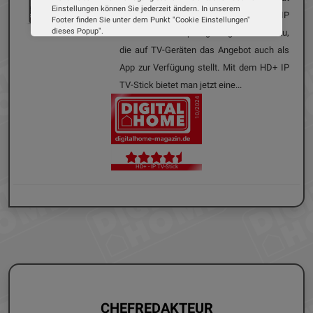
Einstellungen können Sie jederzeit ändern. In unserem
über Satellit an. Ende 2021 kam mit HD+ IP
Footer finden Sie unter dem Punkt "Cookie Einstellungen"
dieses Popup".
eine weitere Empfangsmöglichkeit hinzu,
Wir verwenden Cookies, um Ihnen die bestmögliche
die auf TV-Geräten das Angebot auch als
Erfahrung auf unserer Website zu bieten. Erfahren Sie mehr
darüber, wie wir Cookies verwenden und wie Sie Ihre
App zur Verfügung stellt. Mit dem HD+ IP
Einstellungen ändern können.
TV-Stick bietet man jetzt eine...
10/2024
Alle Cookies akzeptieren
Cookie Optionen
HD+ - IP TV-Stick
Impressum
Datenschutz
CHEFREDAKTEUR