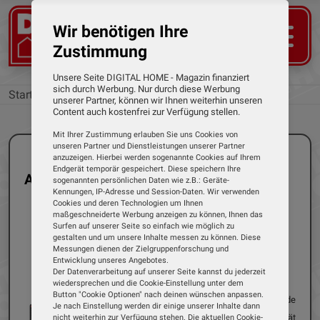
Wir benötigen Ihre
Zustimmung
Unsere Seite DIGITAL HOME - Magazin finanziert
sich durch Werbung. Nur durch diese Werbung
Startseite
Marken
unserer Partner, können wir Ihnen weiterhin unseren
Content auch kostenfrei zur Verfügung stellen.
Mit Ihrer Zustimmung erlauben Sie uns Cookies von
unseren Partner und Dienstleistungen unserer Partner
anzuzeigen. Hierbei werden sogenannte Cookies auf Ihrem
Endgerät temporär gespeichert. Diese speichern Ihre
Alle Tests der Marke: HD+
sogenannten persönlichen Daten wie z.B.: Geräte-
Kennungen, IP-Adresse und Session-Daten. Wir verwenden
Cookies und deren Technologien um Ihnen
maßgeschneiderte Werbung anzeigen zu können, Ihnen das
Surfen auf unserer Seite so einfach wie möglich zu
gestalten und um unsere Inhalte messen zu können. Diese
Einzeltest
Streaming-Sticks
Messungen dienen der Zielgruppenforschung und
Entwicklung unseres Angebotes.
30.10.2024
Dirk Weyel
Der Datenverarbeitung auf unserer Seite kannst du jederzeit
HD+ - IP TV-Stick
wiedersprechen und die Cookie-Einstellung unter dem
Button "Cookie Optionen" nach deinen wünschen anpassen.
Die TV-Plattform HD+ bietet seit Ende
Je nach Einstellung werden dir einige unserer Inhalte dann
2009 die privaten TV-Sender in HD-Qualität
nicht weiterhin zur Verfügung stehen. Die aktuellen Cookie-