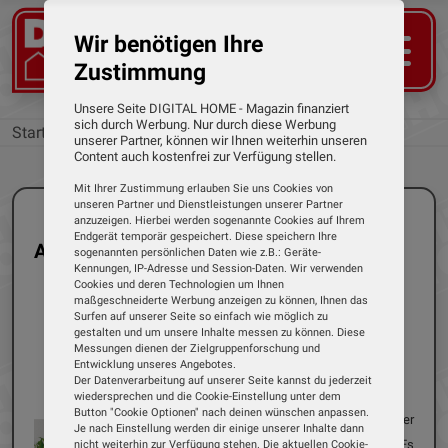
Wir benötigen Ihre
Zustimmung
Unsere Seite DIGITAL HOME - Magazin finanziert
sich durch Werbung. Nur durch diese Werbung
Startseite
Marken
unserer Partner, können wir Ihnen weiterhin unseren
Content auch kostenfrei zur Verfügung stellen.
Mit Ihrer Zustimmung erlauben Sie uns Cookies von
unseren Partner und Dienstleistungen unserer Partner
anzuzeigen. Hierbei werden sogenannte Cookies auf Ihrem
Endgerät temporär gespeichert. Diese speichern Ihre
Alle Tests der Marke: Dynavox
sogenannten persönlichen Daten wie z.B.: Geräte-
Kennungen, IP-Adresse und Session-Daten. Wir verwenden
Cookies und deren Technologien um Ihnen
maßgeschneiderte Werbung anzeigen zu können, Ihnen das
Surfen auf unserer Seite so einfach wie möglich zu
gestalten und um unsere Inhalte messen zu können. Diese
Einzeltest
DAB+ Radios
Messungen dienen der Zielgruppenforschung und
Entwicklung unseres Angebotes.
26.09.2024
Dirk Weyel
Der Datenverarbeitung auf unserer Seite kannst du jederzeit
Dynavox - DBT600
wiedersprechen und die Cookie-Einstellung unter dem
Button "Cookie Optionen" nach deinen wünschen anpassen.
Mit dem DBT600 bietet der HiFi-Hersteller
Je nach Einstellung werden dir einige unserer Inhalte dann
Dynavox ein neues DAB+-Radio an. Es
nicht weiterhin zur Verfügung stehen. Die aktuellen Cookie-