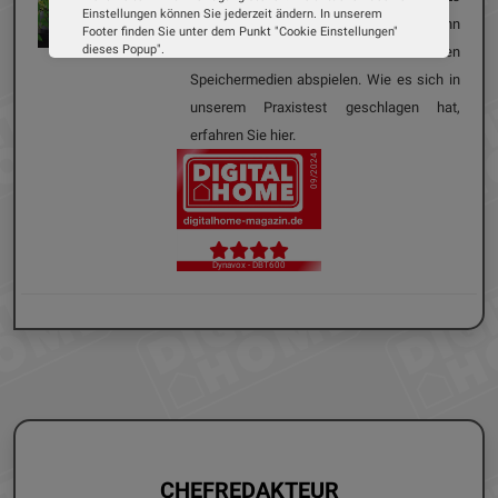
Einstellungen können Sie jederzeit ändern. In unserem
besitzt einen eingebauten Akku und kann
Footer finden Sie unter dem Punkt "Cookie Einstellungen"
dieses Popup".
Musik via Bluetooth und von externen
Wir verwenden Cookies, um Ihnen die bestmögliche
Speichermedien abspielen. Wie es sich in
Erfahrung auf unserer Website zu bieten. Erfahren Sie mehr
darüber, wie wir Cookies verwenden und wie Sie Ihre
unserem Praxistest geschlagen hat,
Einstellungen ändern können.
erfahren Sie hier.
09/2024
Alle Cookies akzeptieren
Cookie Optionen
Dynavox - DBT600
Impressum
Datenschutz
CHEFREDAKTEUR