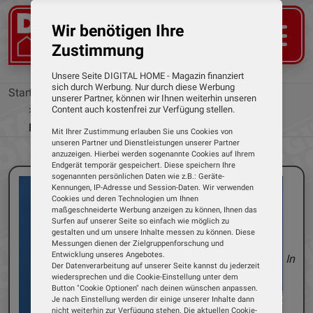
Wir benötigen Ihre
Zustimmung
Unsere Seite DIGITAL HOME - Magazin finanziert
sich durch Werbung. Nur durch diese Werbung
Startseite
News
unserer Partner, können wir Ihnen weiterhin unseren
Intelligente Heizungsthermostate: Hohes
Content auch kostenfrei zur Verfügung stellen.
Einsparpotenzial bei den Energiekosten
Mit Ihrer Zustimmung erlauben Sie uns Cookies von
unseren Partner und Dienstleistungen unserer Partner
anzuzeigen. Hierbei werden sogenannte Cookies auf Ihrem
Endgerät temporär gespeichert. Diese speichern Ihre
sogenannten persönlichen Daten wie z.B.: Geräte-
Kennungen, IP-Adresse und Session-Daten. Wir verwenden
Cookies und deren Technologien um Ihnen
maßgeschneiderte Werbung anzeigen zu können, Ihnen das
Surfen auf unserer Seite so einfach wie möglich zu
gestalten und um unsere Inhalte messen zu können. Diese
Messungen dienen der Zielgruppenforschung und
Entwicklung unseres Angebotes.
In
Der Datenverarbeitung auf unserer Seite kannst du jederzeit
wiedersprechen und die Cookie-Einstellung unter dem
Button "Cookie Optionen" nach deinen wünschen anpassen.
Je nach Einstellung werden dir einige unserer Inhalte dann
nicht weiterhin zur Verfügung stehen. Die aktuellen Cookie-