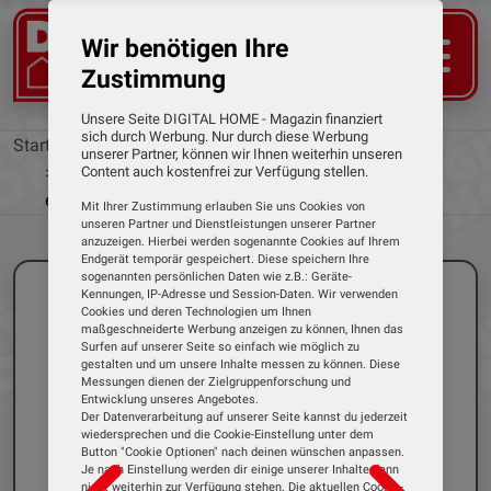
Wir benötigen Ihre
Zustimmung
Unsere Seite DIGITAL HOME - Magazin finanziert
sich durch Werbung. Nur durch diese Werbung
Startseite
News
unserer Partner, können wir Ihnen weiterhin unseren
Smart Home: Elektro-Rollos und ihre Vorteile
Content auch kostenfrei zur Verfügung stellen.
entdecken
Mit Ihrer Zustimmung erlauben Sie uns Cookies von
unseren Partner und Dienstleistungen unserer Partner
anzuzeigen. Hierbei werden sogenannte Cookies auf Ihrem
Endgerät temporär gespeichert. Diese speichern Ihre
sogenannten persönlichen Daten wie z.B.: Geräte-
Kennungen, IP-Adresse und Session-Daten. Wir verwenden
Cookies und deren Technologien um Ihnen
maßgeschneiderte Werbung anzeigen zu können, Ihnen das
Surfen auf unserer Seite so einfach wie möglich zu
gestalten und um unsere Inhalte messen zu können. Diese
Messungen dienen der Zielgruppenforschung und
Entwicklung unseres Angebotes.
Der Datenverarbeitung auf unserer Seite kannst du jederzeit
wiedersprechen und die Cookie-Einstellung unter dem
Button "Cookie Optionen" nach deinen wünschen anpassen.
Je nach Einstellung werden dir einige unserer Inhalte dann
nicht weiterhin zur Verfügung stehen. Die aktuellen Cookie-