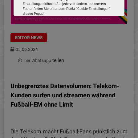
Einstellungen können Sie jederzeit ändern. In unserem
Footer finden Sie unter dem Punkt "Cookie Einstellungen"
dieses Popup".
Wir verwenden Cookies, um Ihnen die bestmögliche
Erfahrung auf unserer Website zu bieten. Erfahren Sie mehr
darüber, wie wir Cookies verwenden und wie Sie Ihre
Einstellungen ändern können.
EDITOR NEWS
Alle Cookies akzeptieren
05.06.2024
Cookie Optionen
teilen
per Whatsapp
Impressum
Datenschutz
Unbegrenztes Datenvolumen: Telekom-
Kunden surfen und streamen während
Fußball-EM ohne Limit
Die Telekom macht Fußball-Fans pünktlich zum