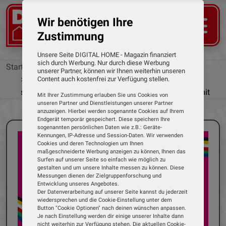
Wir benötigen Ihre
Zustimmung
Unsere Seite DIGITAL HOME - Magazin finanziert
sich durch Werbung. Nur durch diese Werbung
Startseite
News
unserer Partner, können wir Ihnen weiterhin unseren
Unbegrenztes Datenvolumen: Telekom-Kunden
Content auch kostenfrei zur Verfügung stellen.
surfen und streamen während Fußball-EM ohne Limit
Mit Ihrer Zustimmung erlauben Sie uns Cookies von
unseren Partner und Dienstleistungen unserer Partner
anzuzeigen. Hierbei werden sogenannte Cookies auf Ihrem
Endgerät temporär gespeichert. Diese speichern Ihre
sogenannten persönlichen Daten wie z.B.: Geräte-
Kennungen, IP-Adresse und Session-Daten. Wir verwenden
Cookies und deren Technologien um Ihnen
maßgeschneiderte Werbung anzeigen zu können, Ihnen das
Surfen auf unserer Seite so einfach wie möglich zu
gestalten und um unsere Inhalte messen zu können. Diese
Messungen dienen der Zielgruppenforschung und
Entwicklung unseres Angebotes.
Der Datenverarbeitung auf unserer Seite kannst du jederzeit
wiedersprechen und die Cookie-Einstellung unter dem
Button "Cookie Optionen" nach deinen wünschen anpassen.
Je nach Einstellung werden dir einige unserer Inhalte dann
nicht weiterhin zur Verfügung stehen. Die aktuellen Cookie-