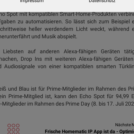
Impressum
Datenschutz
rierten 44,5-mm nach vorne abstrahlenden, direktion
cho Spot mit kompatiblen Smart-Home-Produkten verbi
fgaben zu automatisieren. So lässt sich zum Beispiel 
schrittweise heller werdendem Licht weckt, während 
erunterfährt und Musik abspielt.
Liebsten auf anderen Alexa-fähigen Geräten tätig
chen, Drop Ins mit weiteren Alexa-fähigen Geräten
d Audiosignale von einer kompatiblen smarten Türkli
iß und Blau ist für Prime-Mitglieder im Rahmen des P
ein Prime-Mitglied ist, kann den Echo Spot für 94,99 
-Mitglieder im Rahmen des Prime Day (8. bis 17. Juli 202
Nächste 
Frische Homematic IP App ist da - Optimi