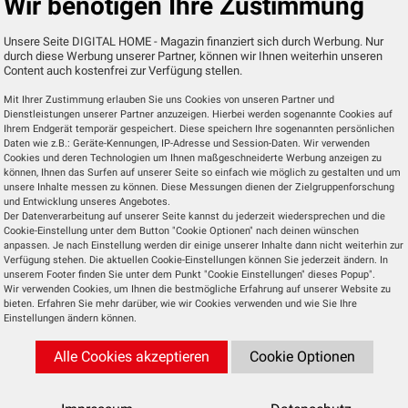
Wir benötigen Ihre Zustimmung
ssen sich auf dem Echo Spot mit Alexa stellen, indem
en Uhr morgens mit Alternative 90er." Oder man wacht
Unsere Seite DIGITAL HOME - Magazin finanziert sich durch Werbung. Nur
durch diese Werbung unserer Partner, können wir Ihnen weiterhin unseren
ora, Daybreak, Endeavor und Flutter auf.
Content auch kostenfrei zur Verfügung stellen.
Mit Ihrer Zustimmung erlauben Sie uns Cookies von unseren Partner und
enig weiterschlafen, tippt man einfach auf die Obers
Dienstleistungen unserer Partner anzuzeigen. Hierbei werden sogenannte Cookies auf
mmermodus zu versetzen. Kunden können Alexa nach 
Ihrem Endgerät temporär gespeichert. Diese speichern Ihre sogenannten persönlichen
Daten wie z.B.: Geräte-Kennungen, IP-Adresse und Session-Daten. Wir verwenden
t einer Illustration, etwa einer Sonne, einer Regenw
Cookies und deren Technologien um Ihnen maßgeschneiderte Werbung anzeigen zu
können, Ihnen das Surfen auf unserer Seite so einfach wie möglich zu gestalten und um
hen.
unsere Inhalte messen zu können. Diese Messungen dienen der Zielgruppenforschung
und Entwicklung unseres Angebotes.
Der Datenverarbeitung auf unserer Seite kannst du jederzeit wiedersprechen und die
ll an die Optik des Schlafzimmers anpassen. Es stehen s
Cookie-Einstellung unter dem Button "Cookie Optionen" nach deinen wünschen
t, Magenta, Gelbgrün, Blaugrün und Blau – zur Auswa
anpassen. Je nach Einstellung werden dir einige unserer Inhalte dann nicht weiterhin zur
Verfügung stehen. Die aktuellen Cookie-Einstellungen können Sie jederzeit ändern. In
zahl von Uhrendesigns kombinieren.
unserem Footer finden Sie unter dem Punkt "Cookie Einstellungen" dieses Popup".
Wir verwenden Cookies, um Ihnen die bestmögliche Erfahrung auf unserer Website zu
bieten. Erfahren Sie mehr darüber, wie wir Cookies verwenden und wie Sie Ihre
 an, wenn Musik abgespielt wird. Um Lieder zu übersprin
Einstellungen ändern können.
m bitten oder einfach schnell auf das Display tippen.
Alle Cookies akzeptieren
Cookie Optionen
h außerdem Tasten, mit denen sich die Lautstärke anpa
n Ton lauter oder leiser zu stellen.