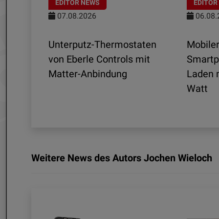
EDITOR NEWS
EDITOR
07.08.2026
06.08.
Unterputz-Thermostaten
Mobiler
ltra
von Eberle Controls mit
Smartp
Matter-Anbindung
Laden m
nd
Watt
Weitere News des Autors Jochen Wieloch