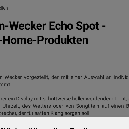
ilen
n-Wecker Echo Spot -
t-Home-Produkten
ecker vorgestellt, der mit einer Auswahl an individ
ommt.
über ein Display mit schrittweise heller werdendem Licht,
Uhrzeit, des Wetters oder von Songtiteln auf einen B
recher, der für satten Klang sorgen soll.
duell gestalteten Uhrendesigns, neuen visuellen Animati