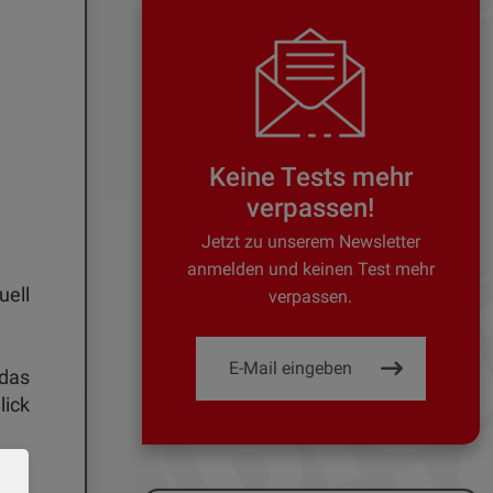
Keine Tests mehr
verpassen!
Jetzt zu unserem Newsletter
anmelden und keinen Test mehr
uell
verpassen.
 das
lick
onen