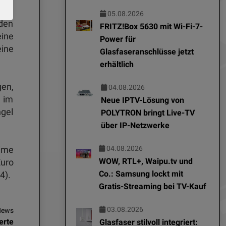
alen
05.08.2026
nden
FRITZ!Box 5630 mit Wi-Fi-7-
eine
Power für
eine
Glasfaseranschlüsse jetzt
erhältlich
en,
04.08.2026
 im
Neue IPTV-Lösung von
ngel
POLYTRON bringt Live-TV
über IP-Netzwerke
04.08.2026
rime
WOW, RTL+, Waipu.tv und
Euro
Co.: Samsung lockt mit
4).
Gratis-Streaming bei TV-Kauf
03.08.2026
News
erte
Glasfaser stilvoll integriert: