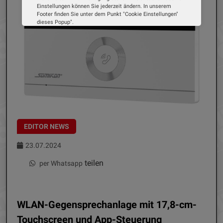
Einstellungen können Sie jederzeit ändern. In unserem
Footer finden Sie unter dem Punkt "Cookie Einstellungen"
dieses Popup".
Wir verwenden Cookies, um Ihnen die bestmögliche
Erfahrung auf unserer Website zu bieten. Erfahren Sie mehr
darüber, wie wir Cookies verwenden und wie Sie Ihre
Einstellungen ändern können.
Alle Cookies akzeptieren
Cookie Optionen
Impressum
Datenschutz
EDITOR NEWS
23.07.2024
teilen
per Whatsapp
WLAN-Gegensprechanlage mit 17,8-cm-
Touchscreen und App-Steuerung