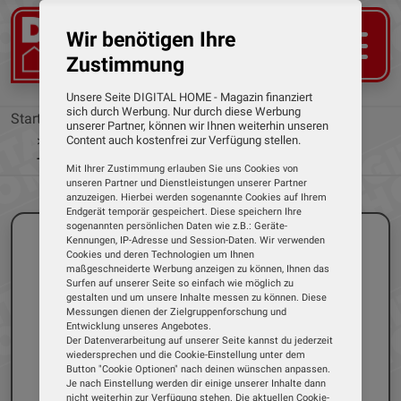
Wir benötigen Ihre
Zustimmung
Unsere Seite DIGITAL HOME - Magazin finanziert
sich durch Werbung. Nur durch diese Werbung
Startseite
News
unserer Partner, können wir Ihnen weiterhin unseren
WLAN-Gegensprechanlage mit 17,8-cm-
Content auch kostenfrei zur Verfügung stellen.
Touchscreen und App-Steuerung
Mit Ihrer Zustimmung erlauben Sie uns Cookies von
unseren Partner und Dienstleistungen unserer Partner
anzuzeigen. Hierbei werden sogenannte Cookies auf Ihrem
Endgerät temporär gespeichert. Diese speichern Ihre
sogenannten persönlichen Daten wie z.B.: Geräte-
Kennungen, IP-Adresse und Session-Daten. Wir verwenden
Cookies und deren Technologien um Ihnen
maßgeschneiderte Werbung anzeigen zu können, Ihnen das
Surfen auf unserer Seite so einfach wie möglich zu
gestalten und um unsere Inhalte messen zu können. Diese
Messungen dienen der Zielgruppenforschung und
Entwicklung unseres Angebotes.
Der Datenverarbeitung auf unserer Seite kannst du jederzeit
wiedersprechen und die Cookie-Einstellung unter dem
Button "Cookie Optionen" nach deinen wünschen anpassen.
Je nach Einstellung werden dir einige unserer Inhalte dann
nicht weiterhin zur Verfügung stehen. Die aktuellen Cookie-