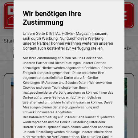
Wir benötigen Ihre
Zustimmung
Unsere Seite DIGITAL HOME - Magazin finanziert
sich durch Werbung. Nur durch diese Werbung
Startseite
News
unserer Partner, können wir Ihnen weiterhin unseren
Neue Türsprechanlage von 2N: Weitwinkel-Full-HD-
Content auch kostenfrei zur Verfügung stellen.
Kamera und App-Kontrolle
Mit Ihrer Zustimmung erlauben Sie uns Cookies von
unseren Partner und Dienstleistungen unserer Partner
anzuzeigen. Hierbei werden sogenannte Cookies auf Ihrem
Endgerät temporär gespeichert. Diese speichern Ihre
sogenannten persönlichen Daten wie z.B.: Geräte-
Kennungen, IP-Adresse und Session-Daten. Wir verwenden
Cookies und deren Technologien um Ihnen
maßgeschneiderte Werbung anzeigen zu können, Ihnen das
Surfen auf unserer Seite so einfach wie möglich zu
gestalten und um unsere Inhalte messen zu können. Diese
Messungen dienen der Zielgruppenforschung und
Entwicklung unseres Angebotes.
Der Datenverarbeitung auf unserer Seite kannst du jederzeit
wiedersprechen und die Cookie-Einstellung unter dem
Button "Cookie Optionen" nach deinen wünschen anpassen.
Je nach Einstellung werden dir einige unserer Inhalte dann
nicht weiterhin zur Verfügung stehen. Die aktuellen Cookie-