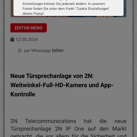
Einstellungen können Sie jederzeit ändern. In unserem
Footer finden Sie unter dem Punkt "Cookie Einstellungen"
dieses Popup".
Wir verwenden Cookies, um Ihnen die bestmögliche
Erfahrung auf unserer Website zu bieten. Erfahren Sie mehr
EDITOR NEWS
darüber, wie wir Cookies verwenden und wie Sie Ihre
Einstellungen ändern können.
12.08.2024
Alle Cookies akzeptieren
teilen
per Whatsapp
Cookie Optionen
Impressum
Datenschutz
Neue Türsprechanlage von 2N:
Weitwinkel-Full-HD-Kamera und App-
Kontrolle
2N Telecommunications hat die neue
Türsprechanlage 2N IP One auf den Markt
gebracht, die vor allem für die Sicherheit und