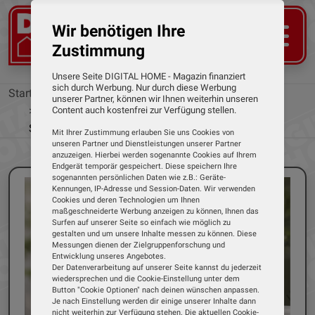
Wir benötigen Ihre
Zustimmung
Unsere Seite DIGITAL HOME - Magazin finanziert
sich durch Werbung. Nur durch diese Werbung
Startseite
News
unserer Partner, können wir Ihnen weiterhin unseren
Ring stellt neue Battery Video Doorbell vor -
Content auch kostenfrei zur Verfügung stellen.
Sichtfeld wurde vergrößert
Mit Ihrer Zustimmung erlauben Sie uns Cookies von
unseren Partner und Dienstleistungen unserer Partner
anzuzeigen. Hierbei werden sogenannte Cookies auf Ihrem
Endgerät temporär gespeichert. Diese speichern Ihre
sogenannten persönlichen Daten wie z.B.: Geräte-
Kennungen, IP-Adresse und Session-Daten. Wir verwenden
Cookies und deren Technologien um Ihnen
maßgeschneiderte Werbung anzeigen zu können, Ihnen das
Surfen auf unserer Seite so einfach wie möglich zu
gestalten und um unsere Inhalte messen zu können. Diese
Messungen dienen der Zielgruppenforschung und
Entwicklung unseres Angebotes.
Der Datenverarbeitung auf unserer Seite kannst du jederzeit
wiedersprechen und die Cookie-Einstellung unter dem
Button "Cookie Optionen" nach deinen wünschen anpassen.
Je nach Einstellung werden dir einige unserer Inhalte dann
nicht weiterhin zur Verfügung stehen. Die aktuellen Cookie-