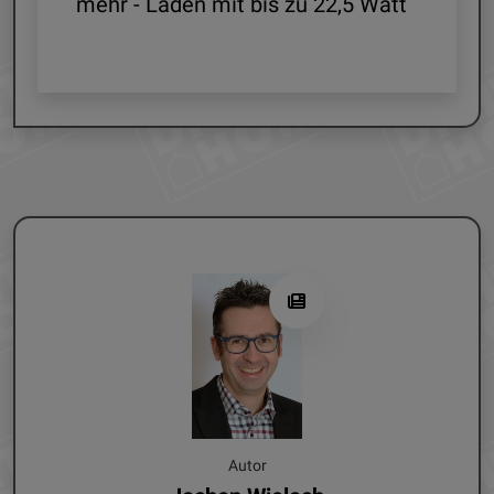
mehr - Laden mit bis zu 22,5 Watt
G
Autor