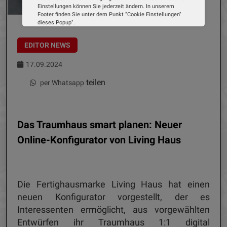
Einstellungen können Sie jederzeit ändern. In unserem
Footer finden Sie unter dem Punkt "Cookie Einstellungen"
Living Haus
dieses Popup".
Wir verwenden Cookies, um Ihnen die bestmögliche
Erfahrung auf unserer Website zu bieten. Erfahren Sie mehr
EDITOR NEWS
darüber, wie wir Cookies verwenden und wie Sie Ihre
Einstellungen ändern können.
17.09.2024
Alle Cookies akzeptieren
teilen
per Whatsapp
Cookie Optionen
Das Traumhaus smart planen: Neuer
Impressum
Datenschutz
Online-Konfigurator von Living Haus
Die Fertighausmarke Living Haus hat einen
neuen Konfigurator vorgestellt, der es
Interessenten ermöglicht, aus vorgewählten
Entwürfen ihr Traumhaus 1:1 digital