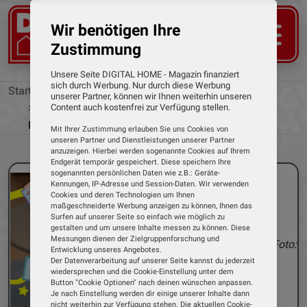
Wir benötigen Ihre
Zustimmung
Unsere Seite DIGITAL HOME - Magazin finanziert
sich durch Werbung. Nur durch diese Werbung
Startseite
News
unserer Partner, können wir Ihnen weiterhin unseren
Das Traumhaus smart planen: Neuer Online-
Content auch kostenfrei zur Verfügung stellen.
Konfigurator von Living Haus
Mit Ihrer Zustimmung erlauben Sie uns Cookies von
unseren Partner und Dienstleistungen unserer Partner
anzuzeigen. Hierbei werden sogenannte Cookies auf Ihrem
Endgerät temporär gespeichert. Diese speichern Ihre
sogenannten persönlichen Daten wie z.B.: Geräte-
Kennungen, IP-Adresse und Session-Daten. Wir verwenden
Cookies und deren Technologien um Ihnen
maßgeschneiderte Werbung anzeigen zu können, Ihnen das
Surfen auf unserer Seite so einfach wie möglich zu
gestalten und um unsere Inhalte messen zu können. Diese
Messungen dienen der Zielgruppenforschung und
Foto:
Entwicklung unseres Angebotes.
Der Datenverarbeitung auf unserer Seite kannst du jederzeit
wiedersprechen und die Cookie-Einstellung unter dem
Button "Cookie Optionen" nach deinen wünschen anpassen.
Je nach Einstellung werden dir einige unserer Inhalte dann
nicht weiterhin zur Verfügung stehen. Die aktuellen Cookie-