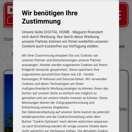
Wir benötigen Ihre
Zustimmung
Unsere Seite DIGITAL HOME - Magazin finanziert
sich durch Werbung. Nur durch diese Werbung
Startseite
News
unserer Partner, können wir Ihnen weiterhin unseren
Doppeltes Datenvolumen zum Streamen: Telekom
Content auch kostenfrei zur Verfügung stellen.
führt neue Mobilfunk-Tarife ein
Mit Ihrer Zustimmung erlauben Sie uns Cookies von
unseren Partner und Dienstleistungen unserer Partner
anzuzeigen. Hierbei werden sogenannte Cookies auf Ihrem
Endgerät temporär gespeichert. Diese speichern Ihre
sogenannten persönlichen Daten wie z.B.: Geräte-
Kennungen, IP-Adresse und Session-Daten. Wir verwenden
Cookies und deren Technologien um Ihnen
maßgeschneiderte Werbung anzeigen zu können, Ihnen das
Surfen auf unserer Seite so einfach wie möglich zu
gestalten und um unsere Inhalte messen zu können. Diese
Messungen dienen der Zielgruppenforschung und
Entwicklung unseres Angebotes.
Foto:
Der Datenverarbeitung auf unserer Seite kannst du jederzeit
wiedersprechen und die Cookie-Einstellung unter dem
Button "Cookie Optionen" nach deinen wünschen anpassen.
Je nach Einstellung werden dir einige unserer Inhalte dann
nicht weiterhin zur Verfügung stehen. Die aktuellen Cookie-