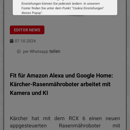
Einstellungen können Sie jederzeit ändern. In unserem
Footer finden Sie unter dem Punkt "Cookie Einstellungen"
dieses Popup".
Wir verwenden Cookies, um Ihnen die bestmögliche
Erfahrung auf unserer Website zu bieten. Erfahren Sie mehr
darüber, wie wir Cookies verwenden und wie Sie Ihre
EDITOR NEWS
Einstellungen ändern können.
07.10.2024
Alle Cookies akzeptieren
teilen
per Whatsapp
Cookie Optionen
Impressum
Datenschutz
Fit für Amazon Alexa und Google Home:
Kärcher-Rasenmähroboter arbeitet mit
Kamera und KI
Kärcher hat mit dem RCX 6 einen neuen
appgesteuerten Rasenmähroboter mit