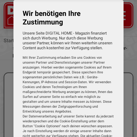
Wir benötigen Ihre
Zustimmung
Unsere Seite DIGITAL HOME - Magazin finanziert
sich durch Werbung. Nur durch diese Werbung
Startseite
News
unserer Partner, können wir Ihnen weiterhin unseren
Fit für Amazon Alexa und Google Home: Kärcher-
Content auch kostenfrei zur Verfügung stellen.
Rasenmähroboter arbeitet mit Kamera und KI
Mit Ihrer Zustimmung erlauben Sie uns Cookies von
unseren Partner und Dienstleistungen unserer Partner
anzuzeigen. Hierbei werden sogenannte Cookies auf Ihrem
Endgerät temporär gespeichert. Diese speichern Ihre
sogenannten persönlichen Daten wie z.B.: Geräte-
Kennungen, IP-Adresse und Session-Daten. Wir verwenden
Cookies und deren Technologien um Ihnen
maßgeschneiderte Werbung anzeigen zu können, Ihnen das
Surfen auf unserer Seite so einfach wie möglich zu
gestalten und um unsere Inhalte messen zu können. Diese
Messungen dienen der Zielgruppenforschung und
Entwicklung unseres Angebotes.
Der Datenverarbeitung auf unserer Seite kannst du jederzeit
wiedersprechen und die Cookie-Einstellung unter dem
Button "Cookie Optionen" nach deinen wünschen anpassen.
Je nach Einstellung werden dir einige unserer Inhalte dann
nicht weiterhin zur Verfügung stehen. Die aktuellen Cookie-