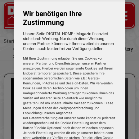
Wir benötigen Ihre
Zustimmung
Unsere Seite DIGITAL HOME - Magazin finanziert
sich durch Werbung. Nur durch diese Werbung
Startseite
News
unserer Partner, können wir Ihnen weiterhin unseren
Strom immer und überall: Power Expansion Battery
Content auch kostenfrei zur Verfügung stellen.
2000 von DJI
Mit Ihrer Zustimmung erlauben Sie uns Cookies von
unseren Partner und Dienstleistungen unserer Partner
anzuzeigen. Hierbei werden sogenannte Cookies auf Ihrem
Endgerät temporär gespeichert. Diese speichern Ihre
sogenannten persönlichen Daten wie z.B.: Geräte-
Kennungen, IP-Adresse und Session-Daten. Wir verwenden
Cookies und deren Technologien um Ihnen
maßgeschneiderte Werbung anzeigen zu können, Ihnen das
Surfen auf unserer Seite so einfach wie möglich zu
gestalten und um unsere Inhalte messen zu können. Diese
Messungen dienen der Zielgruppenforschung und
Entwicklung unseres Angebotes.
Der Datenverarbeitung auf unserer Seite kannst du jederzeit
wiedersprechen und die Cookie-Einstellung unter dem
Button "Cookie Optionen" nach deinen wünschen anpassen.
Je nach Einstellung werden dir einige unserer Inhalte dann
nicht weiterhin zur Verfügung stehen. Die aktuellen Cookie-