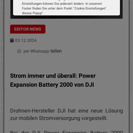
Einstellungen können Sie jederzeit ändern. In unserem
Footer finden Sie unter dem Punkt "Cookie Einstellungen"
dieses Popup".
Wir verwenden Cookies, um Ihnen die bestmögliche
Erfahrung auf unserer Website zu bieten. Erfahren Sie mehr
darüber, wie wir Cookies verwenden und wie Sie Ihre
EDITOR NEWS
Einstellungen ändern können.
03.12.2024
Alle Cookies akzeptieren
teilen
per Whatsapp
Cookie Optionen
Impressum
Datenschutz
Strom immer und überall: Power
Expansion Battery 2000 von DJI
Drohnen-Hersteller DJI hat eine neue Lösung
zur mobilen Stromversorgung vorgestellt.
Bei der DJI Power Expansion Battery 2000