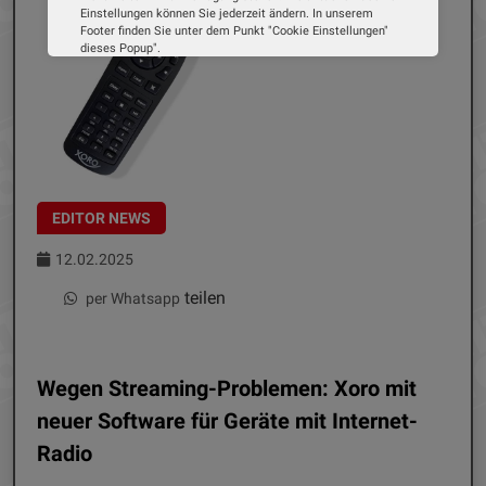
Einstellungen können Sie jederzeit ändern. In unserem
Footer finden Sie unter dem Punkt "Cookie Einstellungen"
dieses Popup".
Wir verwenden Cookies, um Ihnen die bestmögliche
Erfahrung auf unserer Website zu bieten. Erfahren Sie mehr
darüber, wie wir Cookies verwenden und wie Sie Ihre
Einstellungen ändern können.
Alle Cookies akzeptieren
Cookie Optionen
EDITOR NEWS
12.02.2025
Impressum
Datenschutz
teilen
per Whatsapp
Wegen Streaming-Problemen: Xoro mit
neuer Software für Geräte mit Internet-
Radio