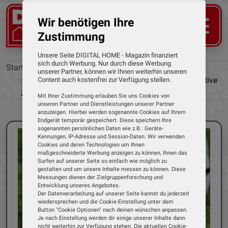
Wir benötigen Ihre
Zustimmung
Unsere Seite DIGITAL HOME - Magazin finanziert
sich durch Werbung. Nur durch diese Werbung
Startseite
News
unserer Partner, können wir Ihnen weiterhin unseren
„Multiview“ und „Match-Alarm“: Sky mit Alternative
Content auch kostenfrei zur Verfügung stellen.
zur Bundesliga-Konferenz bei DAZN
Mit Ihrer Zustimmung erlauben Sie uns Cookies von
unseren Partner und Dienstleistungen unserer Partner
anzuzeigen. Hierbei werden sogenannte Cookies auf Ihrem
Endgerät temporär gespeichert. Diese speichern Ihre
sogenannten persönlichen Daten wie z.B.: Geräte-
Kennungen, IP-Adresse und Session-Daten. Wir verwenden
Cookies und deren Technologien um Ihnen
maßgeschneiderte Werbung anzeigen zu können, Ihnen das
Surfen auf unserer Seite so einfach wie möglich zu
gestalten und um unsere Inhalte messen zu können. Diese
Messungen dienen der Zielgruppenforschung und
Entwicklung unseres Angebotes.
Der Datenverarbeitung auf unserer Seite kannst du jederzeit
wiedersprechen und die Cookie-Einstellung unter dem
Button "Cookie Optionen" nach deinen wünschen anpassen.
Je nach Einstellung werden dir einige unserer Inhalte dann
nicht weiterhin zur Verfügung stehen. Die aktuellen Cookie-