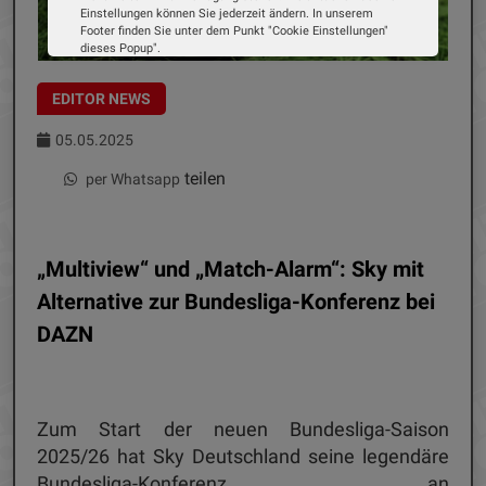
Einstellungen können Sie jederzeit ändern. In unserem
Footer finden Sie unter dem Punkt "Cookie Einstellungen"
dieses Popup".
Wir verwenden Cookies, um Ihnen die bestmögliche
Erfahrung auf unserer Website zu bieten. Erfahren Sie mehr
EDITOR NEWS
darüber, wie wir Cookies verwenden und wie Sie Ihre
Einstellungen ändern können.
05.05.2025
Alle Cookies akzeptieren
teilen
per Whatsapp
Cookie Optionen
Impressum
Datenschutz
„Multiview“ und „Match-Alarm“: Sky mit
Alternative zur Bundesliga-Konferenz bei
DAZN
Zum Start der neuen Bundesliga-Saison
2025/26 hat Sky Deutschland seine legendäre
Bundesliga-Konferenz an