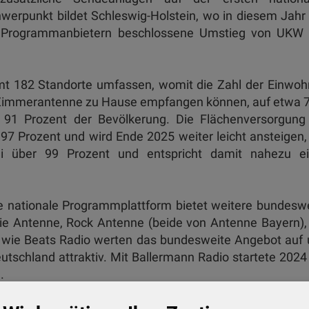
werpunkt bildet Schleswig-Holstein, wo in diesem Jahr
aten Programmanbietern beschlossene Umstieg von UKW
t 182 Standorte umfassen, womit die Zahl der Einwoh
Zimmer­antenne zu Hause empfangen können, auf etwa 
s 91 Prozent der Bevölkerung. Die Flächenversorgung
 97 Prozent und wird Ende 2025 weiter leicht ansteigen,
ei über 99 Prozent und entspricht damit nahezu ei
e nationale Programmplattform bietet weitere bundesw
ie Antenne, Rock Antenne (beide von Antenne Bayern),
e wie Beats Radio werten das bundesweite Angebot auf
tschland attraktiv. Mit Ballermann Radio startete 2024
.