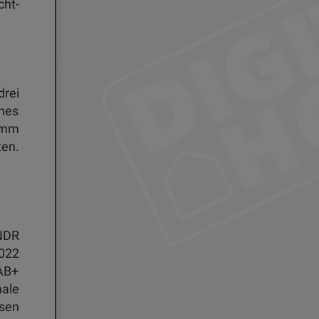
cht-
drei
ines
ramm
ten.
 NDR
2022
AB+
nale
sen