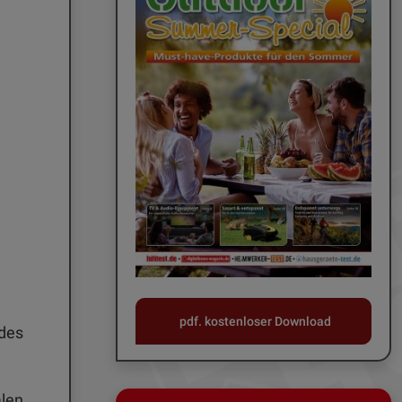
pdf. kostenloser Download
 des
len