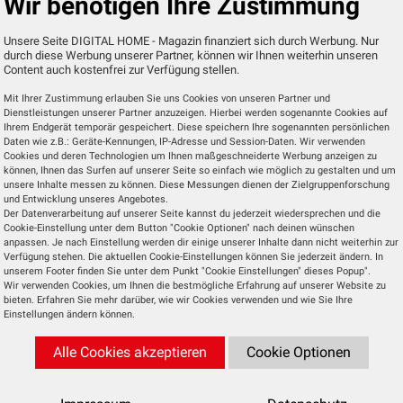
Wir benötigen Ihre Zustimmung
Unsere Seite DIGITAL HOME - Magazin finanziert sich durch Werbung. Nur
onen Nord und Süd getrennte Digitalradio-Plattformen
durch diese Werbung unserer Partner, können wir Ihnen weiterhin unseren
stiert ein überregionales Privatradio-Bouquet mit
Content auch kostenfrei zur Verfügung stellen.
tenna Baden-Württemberg für Frauen auch ein exklusi
Mit Ihrer Zustimmung erlauben Sie uns Cookies von unseren Partner und
ik diskutiert seit einiger Zeit über Möglichkeiten, d
Dienstleistungen unserer Partner anzuzeigen. Hierbei werden sogenannte Cookies auf
Ihrem Endgerät temporär gespeichert. Diese speichern Ihre sogenannten persönlichen
e Lokalradios und nicht-kommerzielle Sender auf DAB
Daten wie z.B.: Geräte-Kennungen, IP-Adresse und Session-Daten. Wir verwenden
Cookies und deren Technologien um Ihnen maßgeschneiderte Werbung anzeigen zu
können, Ihnen das Surfen auf unserer Seite so einfach wie möglich zu gestalten und um
unsere Inhalte messen zu können. Diese Messungen dienen der Zielgruppenforschung
und Entwicklung unseres Angebotes.
Der Datenverarbeitung auf unserer Seite kannst du jederzeit wiedersprechen und die
Cookie-Einstellung unter dem Button "Cookie Optionen" nach deinen wünschen
anpassen. Je nach Einstellung werden dir einige unserer Inhalte dann nicht weiterhin zur
egion sind drei oder vier Digitalradio-Plattformen zu hö
Verfügung stehen. Die aktuellen Cookie-Einstellungen können Sie jederzeit ändern. In
desweiten Multiplex, unter anderem mit vier exklusi
unserem Footer finden Sie unter dem Punkt "Cookie Einstellungen" dieses Popup".
Wir verwenden Cookies, um Ihnen die bestmögliche Erfahrung auf unserer Website zu
t und BR24 live). Darüber hinaus sendet der BR auf s
bieten. Erfahren Sie mehr darüber, wie wir Cookies verwenden und wie Sie Ihre
egionalversionen von Bayern 1 und 2 auch vier landesw
Einstellungen ändern können.
 Unterfranken und Mittelfranken auch lokale Privatradio
Alle Cookies akzeptieren
Cookie Optionen
lich ausweiten und auch Lücken im eigenen Sendegeb