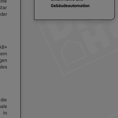
ine
Gebäudeautomation
Star
der
DAB+
rdem
gen
ales
 die
nale
 In