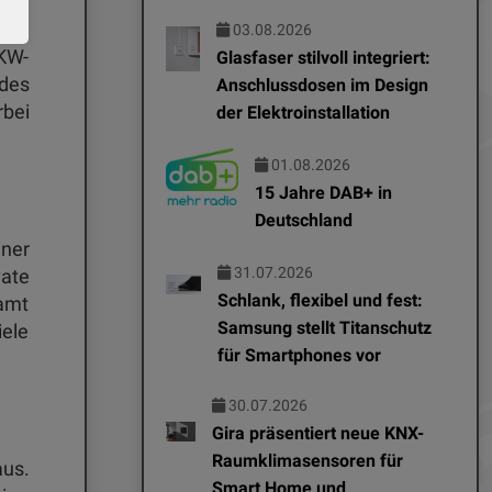
 in
03.08.2026
UKW-
Glasfaser stilvoll integriert:
 des
Anschlussdosen im Design
rbei
der Elektroinstallation
01.08.2026
15 Jahre DAB+ in
Deutschland
iner
31.07.2026
vate
Schlank, flexibel und fest:
samt
Samsung stellt Titanschutz
ele
für Smartphones vor
30.07.2026
Gira präsentiert neue KNX-
Raumklimasensoren für
aus.
Smart Home und