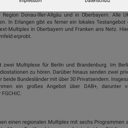
Impressum
Datenschutz
bt darüber hinaus regionale Privatradio-Plattformen
 Region Donau-Iller-Allgäu und in Oberbayern. Alle 
en. In Erlangen gibt es ferner ein lokales Testangebot
ext-Multiplex in Oberbayern und Franken ans Netz. Hie
mfeld erprobt.
t zwei Multiplexe für Berlin und Brandenburg. Im Berl
ostationen zu hören. Darüber hinaus senden zwei pri
für beide Bundesländer mit über 30 Privatsendern. Insge
ammen ein großes Angebot über DAB+, darunter vi
r FGCHIC.
en einen regionalen Multiplex mit sechs Programmen 