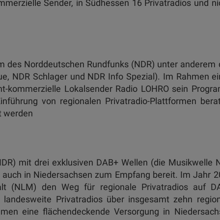
merzielle Sender, in Südhessen 16 Privatradios und ni
rm des Norddeutschen Rundfunks (NDR) unter anderem 
ue, NDR Schlager und NDR Info Spezial). Im Rahmen e
nicht-kommerzielle Lokalsender Radio LOHRO sein Prog
 Einführung von regionalen Privatradio-Plattformen bera
t werden
DR) mit drei exklusiven DAB+ Wellen (die Musikwelle
t auch in Niedersachsen zum Empfang bereit. Im Jahr 
lt (NLM) den Weg für regionale Privatradios auf D
d landesweite Privatradios über insgesamt zehn regio
mmen eine flächendeckende Versorgung in Niedersach