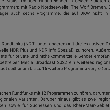
Die Maus. Darüber hinaus sendet in beiden Städten e
rogrammen; mit Radio Nordseewelle, The Wolf Bremen, 
ager auch sechs Programme, die auf UKW nicht in 
n Rundfunks (NDR), unter anderem mit drei exklusiven 
welle NDR Plus und NDR Info Spezial), zu hören. Auße
ts für private und nicht-kommerzielle Sender empfan
bettreiber Media Broadcast 2022 ein weiteres region
stadt seither um bis zu 16 weitere Programme vergrößert.
sischen Rundfunks mit 12 Programmen zu hören, darunter
gionalen Varianten. Darüber hinaus gibt es zwei regio
ssen sowie für Südhessen und das Rhein-Main-Gebiet.