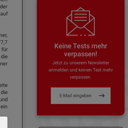
 der
 auf
ner,
77,7
Keine Tests mehr
 für
verpassen!
 die
Jetzt zu unserem Newsletter
ner
anmelden und keinen Test mehr
verpassen.
eite
 die
 und
 ein