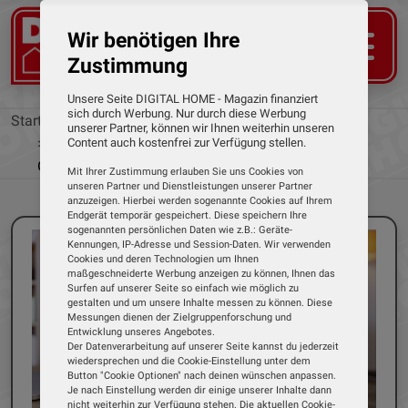
Wir benötigen Ihre
Zustimmung
Unsere Seite DIGITAL HOME - Magazin finanziert
sich durch Werbung. Nur durch diese Werbung
Startseite
News
unserer Partner, können wir Ihnen weiterhin unseren
Neues WLAN-7-Mesh-System von Netgear -
Content auch kostenfrei zur Verfügung stellen.
Geschwindigkeiten von bis zu 3,6 Gbps
Mit Ihrer Zustimmung erlauben Sie uns Cookies von
unseren Partner und Dienstleistungen unserer Partner
anzuzeigen. Hierbei werden sogenannte Cookies auf Ihrem
Endgerät temporär gespeichert. Diese speichern Ihre
sogenannten persönlichen Daten wie z.B.: Geräte-
Kennungen, IP-Adresse und Session-Daten. Wir verwenden
Cookies und deren Technologien um Ihnen
maßgeschneiderte Werbung anzeigen zu können, Ihnen das
Surfen auf unserer Seite so einfach wie möglich zu
gestalten und um unsere Inhalte messen zu können. Diese
Messungen dienen der Zielgruppenforschung und
Entwicklung unseres Angebotes.
Der Datenverarbeitung auf unserer Seite kannst du jederzeit
wiedersprechen und die Cookie-Einstellung unter dem
Button "Cookie Optionen" nach deinen wünschen anpassen.
Je nach Einstellung werden dir einige unserer Inhalte dann
nicht weiterhin zur Verfügung stehen. Die aktuellen Cookie-