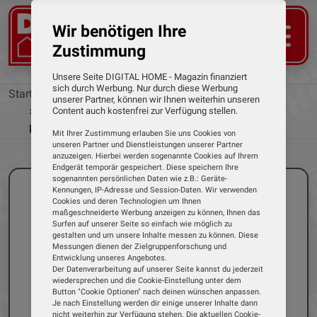
Wir benötigen Ihre
Zustimmung
Unsere Seite DIGITAL HOME - Magazin finanziert
sich durch Werbung. Nur durch diese Werbung
Startseite
News
unserer Partner, können wir Ihnen weiterhin unseren
Interaktion mit dem Flat-TV: Microsoft Copilot
Content auch kostenfrei zur Verfügung stellen.
kommt in Samsung-Fernseher
Mit Ihrer Zustimmung erlauben Sie uns Cookies von
unseren Partner und Dienstleistungen unserer Partner
anzuzeigen. Hierbei werden sogenannte Cookies auf Ihrem
Endgerät temporär gespeichert. Diese speichern Ihre
sogenannten persönlichen Daten wie z.B.: Geräte-
Kennungen, IP-Adresse und Session-Daten. Wir verwenden
Cookies und deren Technologien um Ihnen
maßgeschneiderte Werbung anzeigen zu können, Ihnen das
Surfen auf unserer Seite so einfach wie möglich zu
gestalten und um unsere Inhalte messen zu können. Diese
Messungen dienen der Zielgruppenforschung und
Entwicklung unseres Angebotes.
Der Datenverarbeitung auf unserer Seite kannst du jederzeit
wiedersprechen und die Cookie-Einstellung unter dem
Button "Cookie Optionen" nach deinen wünschen anpassen.
Je nach Einstellung werden dir einige unserer Inhalte dann
nicht weiterhin zur Verfügung stehen. Die aktuellen Cookie-