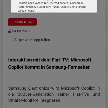
Einstellungen können Sie jederzeit ändern. In unserem
Footer finden Sie unter dem Punkt "Cookie Einstellungen"
dieses Popup".
Wir verwenden Cookies, um Ihnen die bestmögliche
Erfahrung auf unserer Website zu bieten. Erfahren Sie mehr
EDITOR NEWS
darüber, wie wir Cookies verwenden und wie Sie Ihre
Einstellungen ändern können.
04.09.2025
Alle Cookies akzeptieren
teilen
per Whatsapp
Cookie Optionen
Impressum
Datenschutz
Interaktion mit dem Flat-TV: Microsoft
Copilot kommt in Samsung-Fernseher
Samsung Electronics wird Microsoft Copilot in
die 2025er-Generation seiner Flat-TVs und
Smart-Monitore integrieren.