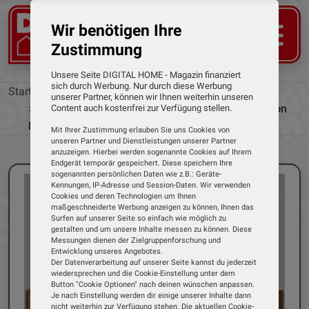
Wir benötigen Ihre
Zustimmung
Unsere Seite DIGITAL HOME - Magazin finanziert
sich durch Werbung. Nur durch diese Werbung
Startseite
News
unserer Partner, können wir Ihnen weiterhin unseren
Google-TV-Beamer von BenQ mit Netflix, Amazon
Content auch kostenfrei zur Verfügung stellen.
Prime Video und YouTube
Mit Ihrer Zustimmung erlauben Sie uns Cookies von
unseren Partner und Dienstleistungen unserer Partner
anzuzeigen. Hierbei werden sogenannte Cookies auf Ihrem
Endgerät temporär gespeichert. Diese speichern Ihre
sogenannten persönlichen Daten wie z.B.: Geräte-
Kennungen, IP-Adresse und Session-Daten. Wir verwenden
Cookies und deren Technologien um Ihnen
maßgeschneiderte Werbung anzeigen zu können, Ihnen das
Surfen auf unserer Seite so einfach wie möglich zu
gestalten und um unsere Inhalte messen zu können. Diese
Messungen dienen der Zielgruppenforschung und
Entwicklung unseres Angebotes.
Der Datenverarbeitung auf unserer Seite kannst du jederzeit
wiedersprechen und die Cookie-Einstellung unter dem
Button "Cookie Optionen" nach deinen wünschen anpassen.
Je nach Einstellung werden dir einige unserer Inhalte dann
nicht weiterhin zur Verfügung stehen. Die aktuellen Cookie-