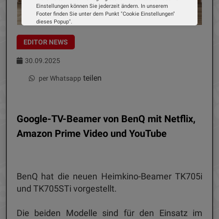
Einstellungen können Sie jederzeit ändern. In unserem
Footer finden Sie unter dem Punkt "Cookie Einstellungen"
dieses Popup".
Wir verwenden Cookies, um Ihnen die bestmögliche
Erfahrung auf unserer Website zu bieten. Erfahren Sie mehr
EDITOR NEWS
darüber, wie wir Cookies verwenden und wie Sie Ihre
Einstellungen ändern können.
30.09.2025
Alle Cookies akzeptieren
teilen
per Whatsapp
Cookie Optionen
Google-TV-Beamer von BenQ mit Netflix,
Impressum
Datenschutz
Amazon Prime Video und YouTube
BenQ hat die neuen Heimkino-Beamer TK705i
und TK705STi vorgestellt.
Die beiden Modelle sind für den Einsatz im