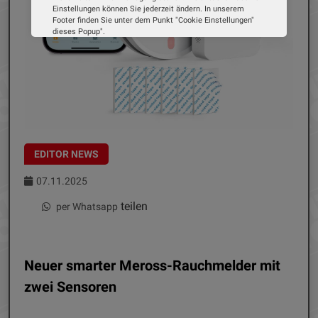
Einstellungen können Sie jederzeit ändern. In unserem
Footer finden Sie unter dem Punkt "Cookie Einstellungen"
dieses Popup".
Wir verwenden Cookies, um Ihnen die bestmögliche
Erfahrung auf unserer Website zu bieten. Erfahren Sie mehr
darüber, wie wir Cookies verwenden und wie Sie Ihre
Einstellungen ändern können.
Alle Cookies akzeptieren
Cookie Optionen
EDITOR NEWS
Impressum
Datenschutz
07.11.2025
teilen
per Whatsapp
Neuer smarter Meross-Rauchmelder mit
zwei Sensoren