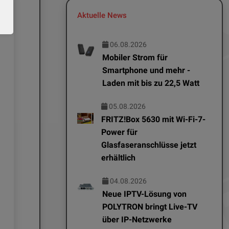
Aktuelle News
06.08.2026
Mobiler Strom für
Smartphone und mehr -
Laden mit bis zu 22,5 Watt
05.08.2026
FRITZ!Box 5630 mit Wi-Fi-7-
Power für
EDITOR NEWS
EDITOR NEWS
Glasfaseranschlüsse jetzt
03.08.2026
06.08.2026
erhältlich
Glasfaser stilvoll
Mobiler Stro
04.08.2026
integriert:
Smartphone 
Neue IPTV-Lösung von
POLYTRON bringt Live-TV
Anschlussdosen im
Laden mit bi
über IP-Netzwerke
Design der
Watt