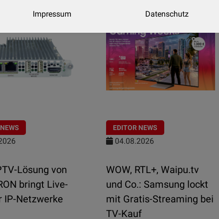
Impressum
Datenschutz
 NEWS
EDITOR NEWS
2026
04.08.2026
PTV-Lösung von
WOW, RTL+, Waipu.tv
ON bringt Live-
und Co.: Samsung lockt
r IP-Netzwerke
mit Gratis-Streaming bei
TV-Kauf