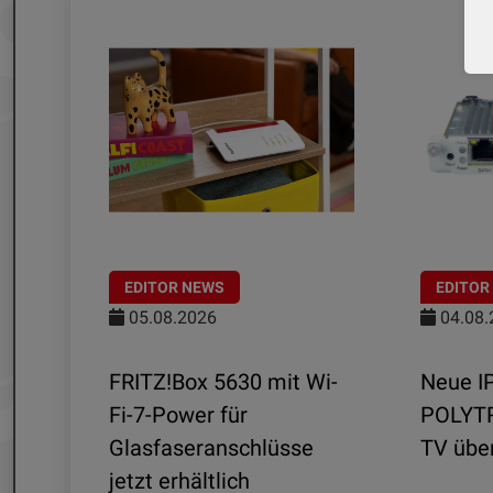
EDITOR NEWS
EDITOR
05.08.2026
04.08.
FRITZ!Box 5630 mit Wi-
Neue I
r -
Fi-7-Power für
POLYTR
5
Glasfaseranschlüsse
TV übe
jetzt erhältlich