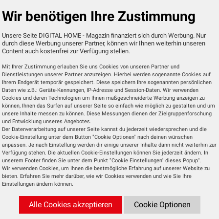
Wir benötigen Ihre Zustimmung
für die Modelle Z95B, Z95A, Z93A, Z90B, Z90A, Z85A, W
rmöglicht es Benutzern, eine unbegrenzte Anzahl 
Unsere Seite DIGITAL HOME - Magazin finanziert sich durch Werbung. Nur
n Panasonic-Fernseher anzuschließen, deren Audiosig
durch diese Werbung unserer Partner, können wir Ihnen weiterhin unseren
te übertragen werden.
Content auch kostenfrei zur Verfügung stellen.
Mit Ihrer Zustimmung erlauben Sie uns Cookies von unseren Partner und
bereitgestellt worden.
Dienstleistungen unserer Partner anzuzeigen. Hierbei werden sogenannte Cookies auf
Ihrem Endgerät temporär gespeichert. Diese speichern Ihre sogenannten persönlichen
Daten wie z.B.: Geräte-Kennungen, IP-Adresse und Session-Daten. Wir verwenden
Cookies und deren Technologien um Ihnen maßgeschneiderte Werbung anzeigen zu
können, Ihnen das Surfen auf unserer Seite so einfach wie möglich zu gestalten und um
Nächste 
unsere Inhalte messen zu können. Diese Messungen dienen der Zielgruppenforschung
DoorBird D11x-Serie jetzt nahtlos in Cres
und Entwicklung unseres Angebotes.
Home integr
Der Datenverarbeitung auf unserer Seite kannst du jederzeit wiedersprechen und die
Cookie-Einstellung unter dem Button "Cookie Optionen" nach deinen wünschen
anpassen. Je nach Einstellung werden dir einige unserer Inhalte dann nicht weiterhin zur
Verfügung stehen. Die aktuellen Cookie-Einstellungen können Sie jederzeit ändern. In
unserem Footer finden Sie unter dem Punkt "Cookie Einstellungen" dieses Popup".
Wir verwenden Cookies, um Ihnen die bestmögliche Erfahrung auf unserer Website zu
bieten. Erfahren Sie mehr darüber, wie wir Cookies verwenden und wie Sie Ihre
Einstellungen ändern können.
Alle Cookies akzeptieren
Cookie Optionen