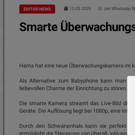
te
13.03.2026
per Whatsapp
EDITOR NEWS
Smarte Überwachungs
Hama hat eine neue Überwachungskamera im kin
Als Alternative zum Babyphone kann man so 
liebevollen Charme der Einrichtung zu stören.
Die smarte Kamera streamt das Live-Bild dire
Geräte. Die Auflösung liegt bei 1080p, eine Infrar
Durch den Schwanenhals kann sie perfekt a
ermöglicht die Steuerung von überall, inklusive