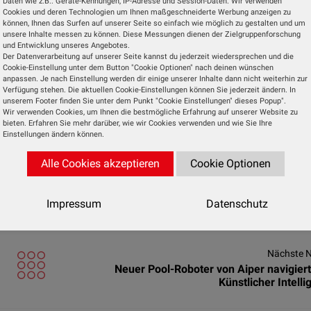
Daten wie z.B.: Geräte-Kennungen, IP-Adresse und Session-Daten. Wir verwenden
nde Schlaflieder oder weißes Rauschen abspielen, um 
Cookies und deren Technologien um Ihnen maßgeschneiderte Werbung anzeigen zu
können, Ihnen das Surfen auf unserer Seite so einfach wie möglich zu gestalten und um
n integriertes Nachtlicht spendet zudem sanftes Licht
unsere Inhalte messen zu können. Diese Messungen dienen der Zielgruppenforschung
und Entwicklung unseres Angebotes.
h zeitlich programmieren, so dass es etwa nur für 
Der Datenverarbeitung auf unserer Seite kannst du jederzeit wiedersprechen und die
Cookie-Einstellung unter dem Button "Cookie Optionen" nach deinen wünschen
anpassen. Je nach Einstellung werden dir einige unserer Inhalte dann nicht weiterhin zur
Verfügung stehen. Die aktuellen Cookie-Einstellungen können Sie jederzeit ändern. In
tinuierlich das Wohlfühlklima im Kinderzimmer und sorg
unserem Footer finden Sie unter dem Punkt "Cookie Einstellungen" dieses Popup".
Wir verwenden Cookies, um Ihnen die bestmögliche Erfahrung auf unserer Website zu
 Babyphone gehört, reagiert die Kamera dabei speziell
bieten. Erfahren Sie mehr darüber, wie wir Cookies verwenden und wie Sie Ihre
Wunsch werden Push-Benachrichtigungen versendet o
Einstellungen ändern können.
ter Modus und ein Micro-SD-Kartenslot für bis zu 12
Alle Cookies akzeptieren
Cookie Optionen
Impressum
Datenschutz
für etwa 60 Euro erhältlich.
Nächste 
Neuer Pool-Roboter von Aiper navigiert
Künstlicher Intelli