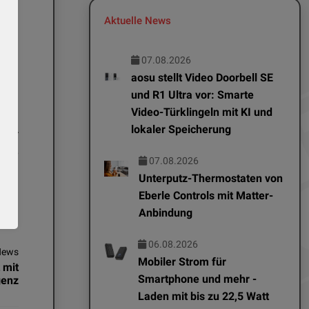
eine
Aktuelle News
. Es
die
07.08.2026
aosu stellt Video Doorbell SE
und R1 Ultra vor: Smarte
t so
Video-Türklingeln mit KI und
 bei
lokaler Speicherung
der
8 GB
07.08.2026
Unterputz-Thermostaten von
Eberle Controls mit Matter-
Anbindung
06.08.2026
News
Mobiler Strom für
 mit
Smartphone und mehr -
genz
Laden mit bis zu 22,5 Watt