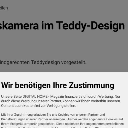
ilen
kamera im Teddy-Design
dgerechten Teddydesign vorgestellt.
das Kinderzimmer jederzeit im Blick behalten, ohne 
Wir benötigen Ihre Zustimmung
Unsere Seite DIGITAL HOME - Magazin finanziert sich durch Werbung. Nur
kt aufs eigene Smartphone oder Tablet – ohne zusätzl
durch diese Werbung unserer Partner, können wir Ihnen weiterhin unseren
ot-Nachtsichtfunktion ist integriert.
Content auch kostenfrei zur Verfügung stellen.
Mit Ihrer Zustimmung erlauben Sie uns Cookies von unseren Partner und
m Babybett positioniert werden und die Hama Home-
Dienstleistungen unserer Partner anzuzeigen. Hierbei werden sogenannte Cookies auf
Ihrem Endgerät temporär gespeichert. Diese speichern Ihre sogenannten persönlichen
 Zwei-Wege-Audio für direkte Kommunikation via Live-Bild