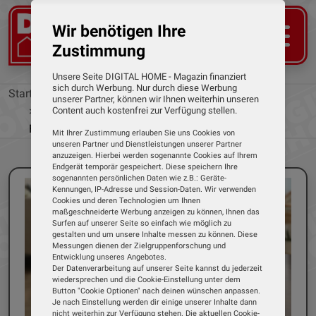
Wir benötigen Ihre
Zustimmung
Unsere Seite DIGITAL HOME - Magazin finanziert
sich durch Werbung. Nur durch diese Werbung
Startseite
News
unserer Partner, können wir Ihnen weiterhin unseren
Für Besitzer eines Glasfasermodems: Neue
Content auch kostenfrei zur Verfügung stellen.
Fritz!Box 4630
Mit Ihrer Zustimmung erlauben Sie uns Cookies von
unseren Partner und Dienstleistungen unserer Partner
anzuzeigen. Hierbei werden sogenannte Cookies auf Ihrem
Endgerät temporär gespeichert. Diese speichern Ihre
sogenannten persönlichen Daten wie z.B.: Geräte-
Kennungen, IP-Adresse und Session-Daten. Wir verwenden
Cookies und deren Technologien um Ihnen
maßgeschneiderte Werbung anzeigen zu können, Ihnen das
Surfen auf unserer Seite so einfach wie möglich zu
gestalten und um unsere Inhalte messen zu können. Diese
Messungen dienen der Zielgruppenforschung und
Entwicklung unseres Angebotes.
Der Datenverarbeitung auf unserer Seite kannst du jederzeit
wiedersprechen und die Cookie-Einstellung unter dem
Button "Cookie Optionen" nach deinen wünschen anpassen.
Je nach Einstellung werden dir einige unserer Inhalte dann
nicht weiterhin zur Verfügung stehen. Die aktuellen Cookie-