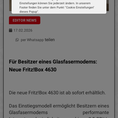
Einstellungen können Sie jederzeit ändern. In unserem
Footer finden Sie unter dem Punkt "Cookie Einstellungen"
dieses Popup".
Wir verwenden Cookies, um Ihnen die bestmögliche
EDITOR NEWS
Erfahrung auf unserer Website zu bieten. Erfahren Sie mehr
darüber, wie wir Cookies verwenden und wie Sie Ihre
Einstellungen ändern können.
17.02.2026
Alle Cookies akzeptieren
teilen
per Whatsapp
Cookie Optionen
Für Besitzer eines Glasfasermodems:
Impressum
Datenschutz
Neue Fritz!Box 4630
Die neue Fritz!Box 4630 ist ab sofort erhältlich.
Das Einstiegsmodell ermöglicht Besitzern eines
Glasfasermodems performante