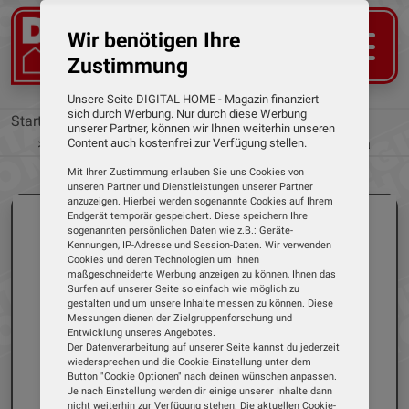
Wir benötigen Ihre
Zustimmung
Unsere Seite DIGITAL HOME - Magazin finanziert
sich durch Werbung. Nur durch diese Werbung
Startseite
Tests
Fahrradcomputer
unserer Partner, können wir Ihnen weiterhin unseren
Sigma
ROX 4.0 ENDURANCE von Sigma
Content auch kostenfrei zur Verfügung stellen.
Mit Ihrer Zustimmung erlauben Sie uns Cookies von
unseren Partner und Dienstleistungen unserer Partner
anzuzeigen. Hierbei werden sogenannte Cookies auf Ihrem
Endgerät temporär gespeichert. Diese speichern Ihre
sogenannten persönlichen Daten wie z.B.: Geräte-
Kennungen, IP-Adresse und Session-Daten. Wir verwenden
Cookies und deren Technologien um Ihnen
maßgeschneiderte Werbung anzeigen zu können, Ihnen das
Surfen auf unserer Seite so einfach wie möglich zu
gestalten und um unsere Inhalte messen zu können. Diese
Messungen dienen der Zielgruppenforschung und
Entwicklung unseres Angebotes.
Der Datenverarbeitung auf unserer Seite kannst du jederzeit
wiedersprechen und die Cookie-Einstellung unter dem
Button "Cookie Optionen" nach deinen wünschen anpassen.
Je nach Einstellung werden dir einige unserer Inhalte dann
nicht weiterhin zur Verfügung stehen. Die aktuellen Cookie-