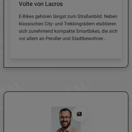
Volte von Lacros
SAA 85
E-Bikes gehören längst zum Straßenbild. Neben
Satellit
klassischen City- und Trekkingrädern etablieren
unabhän
t
sich zunehmend kompakte Smartbikes, die sich
zahlrei
vor allem an Pendler und Stadtbewohner...
All empf