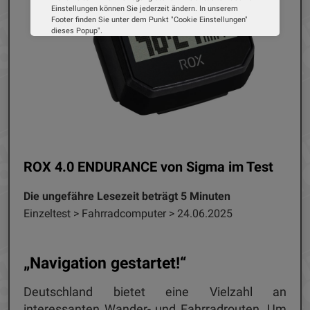
Einstellungen können Sie jederzeit ändern. In unserem
Footer finden Sie unter dem Punkt "Cookie Einstellungen"
dieses Popup".
Wir verwenden Cookies, um Ihnen die bestmögliche
Erfahrung auf unserer Website zu bieten. Erfahren Sie mehr
darüber, wie wir Cookies verwenden und wie Sie Ihre
Einstellungen ändern können.
Alle Cookies akzeptieren
Cookie Optionen
ROX 4.0 ENDURANCE von Sigma im Test
Impressum
Datenschutz
Die ungefähre Lesezeit beträgt 5 Minuten
Einzeltest > Fahrradcomputer > 24.06.2025
„Navigation gestartet!“
Deutschland bietet eine Vielzahl an
interessanten Wander- und Fahrradrouten. Um