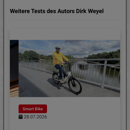
Weitere Tests des Autors Dirk Weyel
Smart Bike
Satelli
28.07.2026
21.07