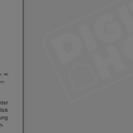
n. Mit
Der nach unten strahlende Lautsprecher mit einer Ausgangsleistung von bis zu 10 W
ren.
kommt vom Lautsprecher-Hersteller JBL und bietet ausgewogenen Klang.
hter
lick
tung
n.