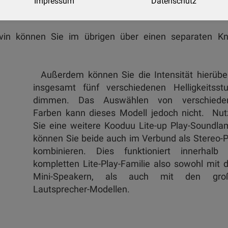
Impressum
Datenschutz
vin können Sie im übrigen über einen separaten Kn
Außerdem können Sie die Intensität hierüber
insgesamt fünf verschiedenen Helligkeitsstu
dimmen. Das Auswählen von verschiede
Farben kann dieses Modell jedoch nicht. Nut
Sie eine weitere Kooduu Lite-up Play-Soundl
können Sie beide auch im Verbund als Stereo-
kombinieren. Dies funktioniert innerhalb 
kompletten Lite-Play-Familie also sowohl mit
Mini-Speakern, als auch mit den gro
Lautsprecher-Modellen.