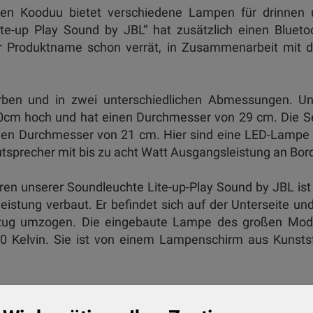
en Kooduu bietet verschiedene Lampen für drinnen 
e-up Play Sound by JBL“ hat zusätzlich einen Blueto
er Produktname schon verrät, in Zusammenarbeit mit 
Farben und in zwei unterschiedlichen Abmessungen. U
40cm hoch und hat einen Durchmesser von 29 cm. Die S
einen Durchmesser von 21 cm. Hier sind eine LED-Lampe
utsprecher mit bis zu acht Watt Ausgangsleistung an Bo
en unserer Soundleuchte Lite-up-Play Sound by JBL ist
istung verbaut. Er befindet sich auf der Unterseite und
ug umzogen. Die eingebaute Lampe des großen Mode
00 Kelvin. Sie ist von einem Lampenschirm aus Kunsts
ch aufstellen, sollten aber darauf achten, dass er nur
aktischen Transport ist die Soundlampe mit einem Holzg