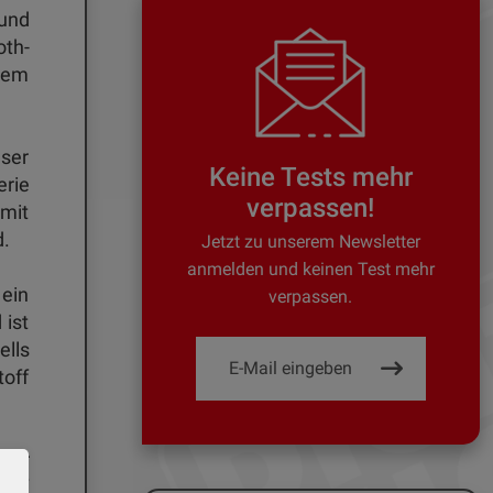
und
oth-
dem
nser
Keine Tests mehr
erie
verpassen!
 mit
rd.
Jetzt zu unserem Newsletter
anmelden und keinen Test mehr
 ein
verpassen.
 ist
lls
toff
 für
riff