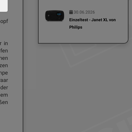
30.06.2026
Einzeltest - Janet XL von
opf
Philips
 in
fen
nen
zen
ampe
Paar
der
 dem
ßen