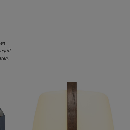
nen
egriff
eren.