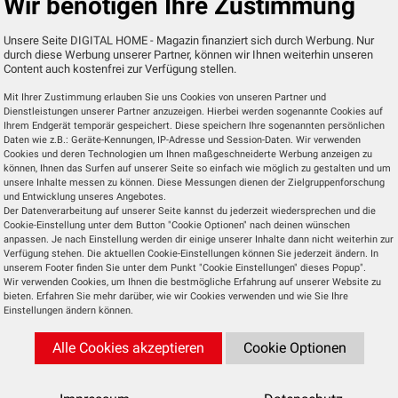
Wir benötigen Ihre Zustimmung
 Füße, die aus Plastik sind, aber optisch an das Holzfee
Unsere Seite DIGITAL HOME - Magazin finanziert sich durch Werbung. Nur
durch diese Werbung unserer Partner, können wir Ihnen weiterhin unseren
Content auch kostenfrei zur Verfügung stellen.
, mit einer Leistung von 2.600 mAh. Praktischerweise lie
Mit Ihrer Zustimmung erlauben Sie uns Cookies von unseren Partner und
 samt Netzstecker mit. Um den Lautsprecher zu start
Dienstleistungen unserer Partner anzuzeigen. Hierbei werden sogenannte Cookies auf
und schon sucht er nach verfügbaren Bluetooth-Zuspiel
Ihrem Endgerät temporär gespeichert. Diese speichern Ihre sogenannten persönlichen
Daten wie z.B.: Geräte-Kennungen, IP-Adresse und Session-Daten. Wir verwenden
lay Sound by JBL mit unserem Smartphone verbunden.
Cookies und deren Technologien um Ihnen maßgeschneiderte Werbung anzeigen zu
können, Ihnen das Surfen auf unserer Seite so einfach wie möglich zu gestalten und um
unsere Inhalte messen zu können. Diese Messungen dienen der Zielgruppenforschung
und Entwicklung unseres Angebotes.
Der Datenverarbeitung auf unserer Seite kannst du jederzeit wiedersprechen und die
r HiFi-Rack und hören uns durch einige Radiosender aus
Cookie-Einstellung unter dem Button "Cookie Optionen" nach deinen wünschen
t echt gut. In minimaler bis mittlerer Lautstärke ist
anpassen. Je nach Einstellung werden dir einige unserer Inhalte dann nicht weiterhin zur
Verfügung stehen. Die aktuellen Cookie-Einstellungen können Sie jederzeit ändern. In
 lauter aufdrehen und uns vom Lautsprecher weg bewe
unserem Footer finden Sie unter dem Punkt "Cookie Einstellungen" dieses Popup".
 nächsten Step, platzieren wir den Lautsprecher auf
Wir verwenden Cookies, um Ihnen die bestmögliche Erfahrung auf unserer Website zu
bieten. Erfahren Sie mehr darüber, wie wir Cookies verwenden und wie Sie Ihre
als echter Hingucker. Das Anhören von Musik in mittl
Einstellungen ändern können.
Dreht man auf diesem Stellplatz etwas lauter auf, geht
Alle Cookies akzeptieren
Cookie Optionen
 dem verlegten Teppichboden in unserem Büro, als 
sten macht sich der Lite-up-Play also auf einem Rack 