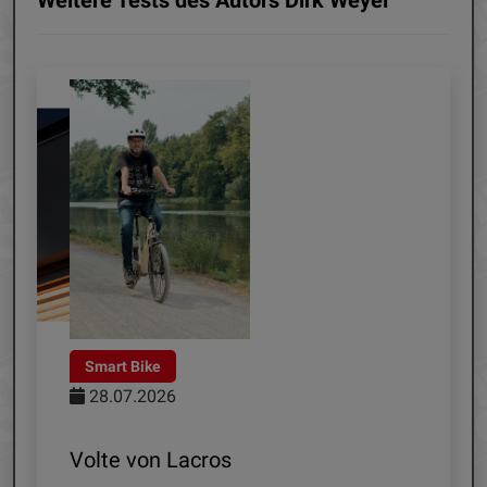
Weitere Tests des Autors Dirk Weyel
Satelliten-Antenne
21.07.2026
SAA 85-03N von Axing