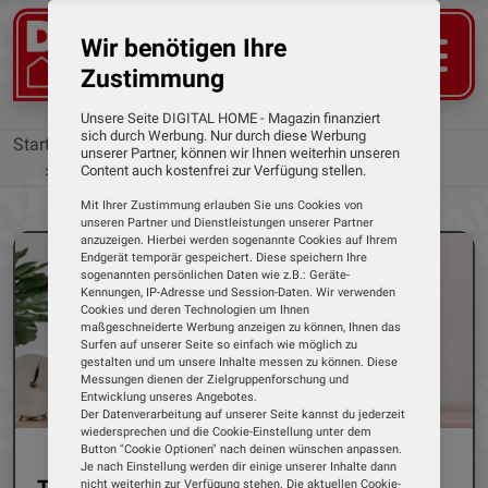
Wir benötigen Ihre
Zustimmung
Unsere Seite DIGITAL HOME - Magazin finanziert
sich durch Werbung. Nur durch diese Werbung
Startseite
Tests
Überwachungskameras
unserer Partner, können wir Ihnen weiterhin unseren
Beafon
Tracer 2T von Beafon
Content auch kostenfrei zur Verfügung stellen.
Mit Ihrer Zustimmung erlauben Sie uns Cookies von
unseren Partner und Dienstleistungen unserer Partner
anzuzeigen. Hierbei werden sogenannte Cookies auf Ihrem
Endgerät temporär gespeichert. Diese speichern Ihre
sogenannten persönlichen Daten wie z.B.: Geräte-
Kennungen, IP-Adresse und Session-Daten. Wir verwenden
Cookies und deren Technologien um Ihnen
maßgeschneiderte Werbung anzeigen zu können, Ihnen das
Surfen auf unserer Seite so einfach wie möglich zu
gestalten und um unsere Inhalte messen zu können. Diese
Messungen dienen der Zielgruppenforschung und
Entwicklung unseres Angebotes.
Der Datenverarbeitung auf unserer Seite kannst du jederzeit
wiedersprechen und die Cookie-Einstellung unter dem
Button "Cookie Optionen" nach deinen wünschen anpassen.
Je nach Einstellung werden dir einige unserer Inhalte dann
Tracer 2T von Beafon im Test
nicht weiterhin zur Verfügung stehen. Die aktuellen Cookie-