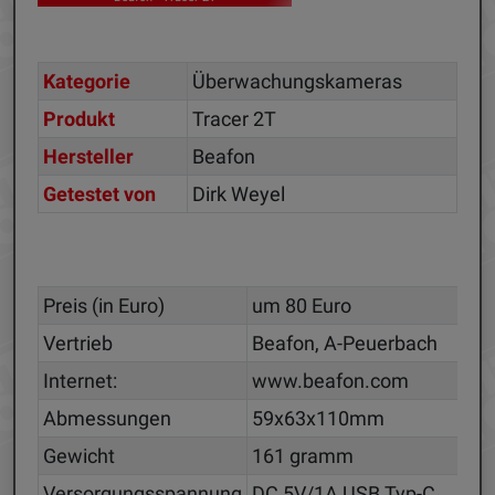
Kategorie
Überwachungskameras
Produkt
Tracer 2T
Hersteller
Beafon
Getestet von
Dirk Weyel
Preis (in Euro)
um 80 Euro
Vertrieb
Beafon, A-Peuerbach
Internet:
www.beafon.com
Abmessungen
59x63x110mm
Gewicht
161 gramm
Versorgungsspannung
DC 5V/1A USB Typ-C