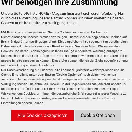
Wir benötigen Ihre Zustimmung
per E-Mail-Adresse beim Anbieter registrieren und ein K
Unsere Seite DIGITAL HOME - Magazin finanziert sich durch Werbung. Nur
durch diese Werbung unserer Partner, können wir Ihnen weiterhin unseren
Content auch kostenfrei zur Verfügung stellen.
h eine kleine LED signalisiert. Im nächsten Schritt gilt es
Mit Ihrer Zustimmung erlauben Sie uns Cookies von unseren Partner und
i kann Yubii Endgeräte der Marken Nice, Elero und Fi
Dienstleistungen unserer Partner anzuzeigen. Hierbei werden sogenannte Cookies auf
as Anlernen von Endgeräten anderer Hersteller, die de
Ihrem Endgerät temporär gespeichert. Diese speichern Ihre sogenannten persönlichen
Daten wie z.B.: Geräte-Kennungen, IP-Adresse und Session-Daten. Wir verwenden
Herstellern wie z.B. Sonos oder Philips Hue, die an
Cookies und deren Technologien um Ihnen maßgeschneiderte Werbung anzeigen zu
können, Ihnen das Surfen auf unserer Seite so einfach wie möglich zu gestalten und um
ie sie kostenfrei über den Fibaro-Marketplace herunterl
unsere Inhalte messen zu können. Diese Messungen dienen der Zielgruppenforschung
und Entwicklung unseres Angebotes.
Der Datenverarbeitung auf unserer Seite kannst du jederzeit wiedersprechen und die
Cookie-Einstellung unter dem Button "Cookie Optionen" nach deinen wünschen
sensor, einen Szenenschalter, einen Bewegungsmelder
anpassen. Je nach Einstellung werden dir einige unserer Inhalte dann nicht weiterhin zur
Verfügung stehen. Die aktuellen Cookie-Einstellungen können Sie jederzeit ändern. In
ckdosenadapter von „Nice“ bekommen.
unserem Footer finden Sie unter dem Punkt "Cookie Einstellungen" dieses Popup".
Wir verwenden Cookies, um Ihnen die bestmögliche Erfahrung auf unserer Website zu
bieten. Erfahren Sie mehr darüber, wie wir Cookies verwenden und wie Sie Ihre
Einstellungen ändern können.
kbar einfach. Durch Klicken auf „Gerät hinzufügen“ wä
Alle Cookies akzeptieren
Cookie Optionen
zu der Übersichtsseite, die nach „Kategorien“ sortiert 
en „Tür/Fenstersensor“ aus.