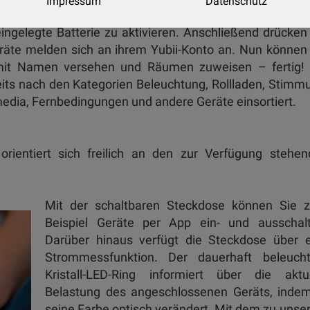
Impressum
Datenschutz
tun müssen. Bei unseren Komponenten fordert uns die
ngelegte Batterie zu aktivieren. Anschließend drücken
räte melden sich an ihrem Yubii-Konto an. Nun können
 mit Namen versehen und Räumen zuweisen – fertig! 
its nach den Kategorien Beleuchtung, Rollladen, Stimm
imedia, Fernbedingungen und andere Geräte einsortiert.
rientiert sich freilich an den zur Verfügung stehen
Mit der schaltbaren Steckdose können Sie 
Beispiel Geräte per App ein- und ausschalt
Darüber hinaus verfügt die Steckdose über e
Strommessfunktion. Der dauerhaft beleucht
Kristall-LED-Ring informiert über die aktue
Belastung des angeschlossenen Geräts, indem
seine Farbe optisch verändert. Mit dem zu uns