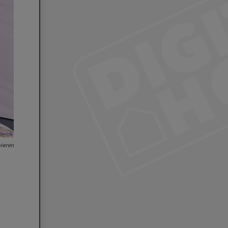
vieren
Die Yubii-Zentrale kann eine Vielzahl an Geräten von unterschiedlichen Herstell
einbinden. Zur besseren Orientierung sind sie bereits nach Kategorien vorsortiert.