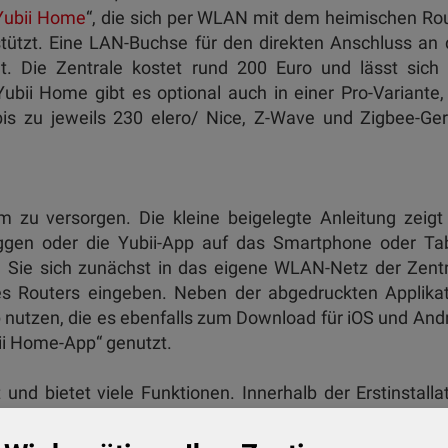
Yubii Home
“, die sich per WLAN mit dem heimischen Ro
tützt. Eine LAN-Buchse für den direkten Anschluss an
ht. Die Zentrale kostet rund 200 Euro und lässt sich
bii Home gibt es optional auch in einer Pro-Variante,
bis zu jeweils 230 elero/ Nice, Z-Wave und Zigbee-Ge
om zu versorgen. Die kleine beigelegte Anleitung zeigt
oggen oder die Yubii-App auf das Smartphone oder Ta
n Sie sich zunächst in das eigene WLAN-Netz der Zent
s Routers eingeben. Neben der abgedruckten Applikat
p nutzen, die es ebenfalls zum Download für iOS und And
ubii Home-App“ genutzt.
und bietet viele Funktionen. Innerhalb der Erstinstalla
s ist notwendig, damit die Zentrale beispielsweise aktu
ale auch außerhalb der eigenen vier Wände per Fernzug