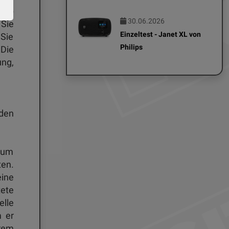
 App
30.06.2026
 Sie
Einzeltest - Janet XL von
 Sie
Philips
Die
ung,
den
zum
en.
ine
ete
lle
 er
erem