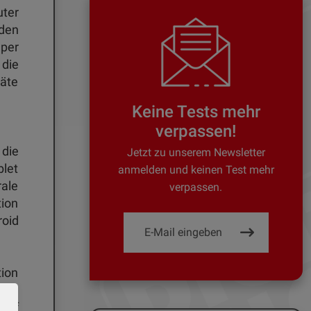
uter
 den
 per
 die
räte
Keine Tests mehr
verpassen!
 die
Jetzt zu unserem Newsletter
blet
anmelden und keinen Test mehr
rale
verpassen.
ion
roid
tion
elle
riff