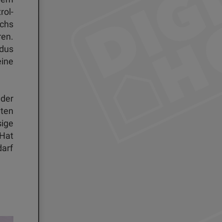
ol-
chs
en.
dus
ine
 der
iten
ige
 Hat
darf