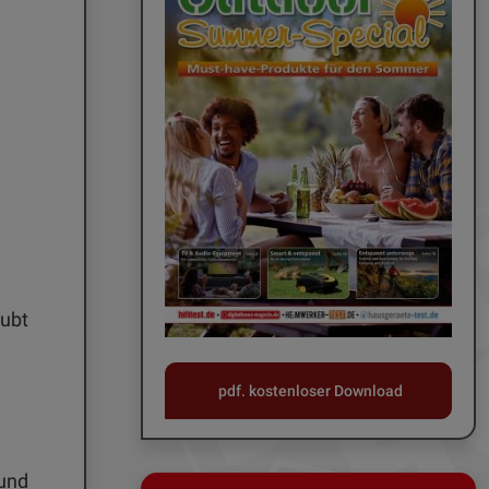
aubt
pdf. kostenloser Download
und