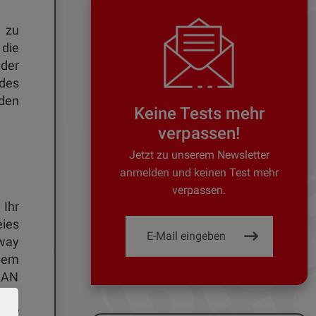
p zu
 die
 der
ides
nden
Keine Tests mehr
verpassen!
Jetzt zu unserem Newsletter
anmelden und keinen Test mehr
verpassen.
Ihr
ies
way
dem
LAN
 die
 der