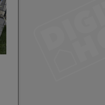
Die App bietet eine Übersicht der einzelnen Bewässerungsvorgänge und zeigt auch 
ob eine automatische Bewässerung ausgesetzt wurde.