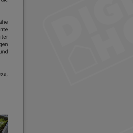
nähe
ante
iter
gen
und
xa,