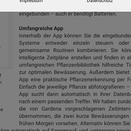
Impressum
Datenschutz
enthaltene smarte Sensor wird auf diese We
eingebunden – auch er benötigt Batterien.
Umfangreiche App
Innerhalb der App können Sie die eingebunde
Systeme entweder einzeln steuern oder
gemeinsame Routinen kombinieren. Sie kön
intelligente Zeitpläne erstellen und finden in e
umfangreichen Pflanzenbibliothek hilfreiche T
zur optimalen Bewässerung. Außerdem bietet 
App eine praktische Pflanzenerkennung per F
Einfach die jeweilige Pflanze abfotografieren –
App sucht dann automatisch in ihrer Datenb
nach einem passenden Treffer. Wir haben zunä
die von Gardena vorgeschlagenen Zeitinterva
ne
übernommen, die zwei kurze Bewässerungen
frühen Morgen vorsehen. Alternativ können Sie
die App automatisch auf Sonnenauf- und -untergang sowie