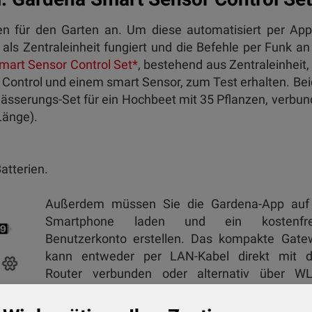
ten für den Garten an. Um diese automatisiert per Ap
als Zentraleinheit fungiert und die Befehle per Funk an
mart Sensor Control Set*
, bestehend aus Zentraleinheit,
Control und einem smart Sensor, zum Test erhalten. Be
ässerungs-Set für ein Hochbeet mit 35 Pflanzen, verbu
Länge).
atterien.
Außerdem müssen Sie die Gardena-App auf 
Smartphone laden und ein kostenfre
Benutzerkonto erstellen. Das kompakte Gate
kann entweder per LAN-Kabel direkt mit 
Router verbunden oder alternativ über W
eingerichtet werden. Im ersten Schritt fordert
App dazu auf, den QR-Code auf der Unterseite