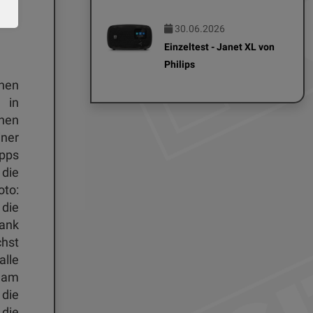
ise
30.06.2026
Einzeltest - Janet XL von
Philips
nen
 in
nen
iner
ipps
die
oto:
 die
ank
chst
lle
 am
 die
 die