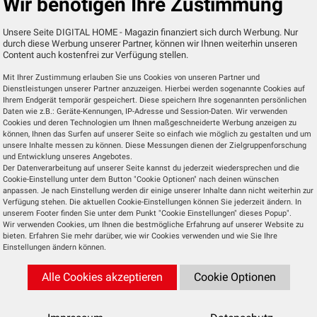
Wir benötigen Ihre Zustimmung
Basisstation zu scannen. Wer ein iPhone oder 
verwendet, kann das System alternativ auch 
Unsere Seite DIGITAL HOME - Magazin finanziert sich durch Werbung. Nur
durch diese Werbung unserer Partner, können wir Ihnen weiterhin unseren
Apple Home steuern. Unser Testgerät füh
Content auch kostenfrei zur Verfügung stellen.
zunächst ein Firmware-Update durch und 
Mit Ihrer Zustimmung erlauben Sie uns Cookies von unseren Partner und
danach einsatzbereit.
Dienstleistungen unserer Partner anzuzeigen. Hierbei werden sogenannte Cookies auf
Ihrem Endgerät temporär gespeichert. Diese speichern Ihre sogenannten persönlichen
Daten wie z.B.: Geräte-Kennungen, IP-Adresse und Session-Daten. Wir verwenden
Schnelle Kopplung
Cookies und deren Technologien um Ihnen maßgeschneiderte Werbung anzeigen zu
können, Ihnen das Surfen auf unserer Seite so einfach wie möglich zu gestalten und um
Im nächsten Schritt geht es darum, die einze
unsere Inhalte messen zu können. Diese Messungen dienen der Zielgruppenforschung
Komponenten hinzuzufügen. Dazu wählen Sie
und Entwicklung unseres Angebotes.
Der Datenverarbeitung auf unserer Seite kannst du jederzeit wiedersprechen und die
der App die Rubrik „Bewässerung“ 
Cookie-Einstellung unter dem Button "Cookie Optionen" nach deinen wünschen
anschließend „Water Control“ aus. Nach 
anpassen. Je nach Einstellung werden dir einige unserer Inhalte dann nicht weiterhin zur
Verfügung stehen. Die aktuellen Cookie-Einstellungen können Sie jederzeit ändern. In
Einlegen der Batterien aktiviert sich 
unserem Footer finden Sie unter dem Punkt "Cookie Einstellungen" dieses Popup".
Einbindungsmodus automatisch, und 
Wir verwenden Cookies, um Ihnen die bestmögliche Erfahrung auf unserer Website zu
bieten. Erfahren Sie mehr darüber, wie wir Cookies verwenden und wie Sie Ihre
Komponente wird in der App angezeigt. Sie kö
Einstellungen ändern können.
ihr nun einen individuellen Namen vergeb
Alle Cookies akzeptieren
Cookie Optionen
Anschließend prüft die App, ob eine Firmwa
Aktualisierung verfügbar ist, und installiert diese
Bedarf automatisch. Auch der im Lieferumf