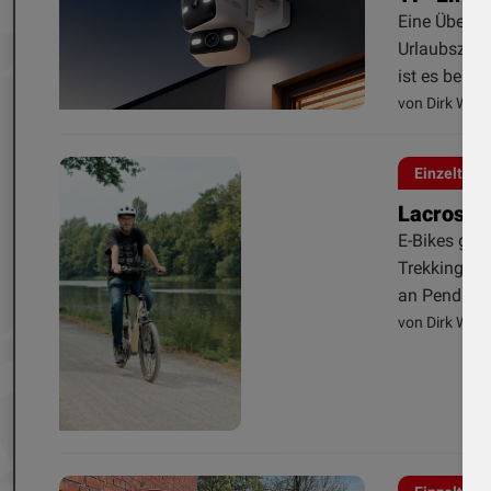
Eine Überwa
Urlaubszeit
ist es beruhi
von Dirk Weye
Einzeltest
Lacros - 
E-Bikes geh
Trekkingräd
an Pendler 
von Dirk Weye