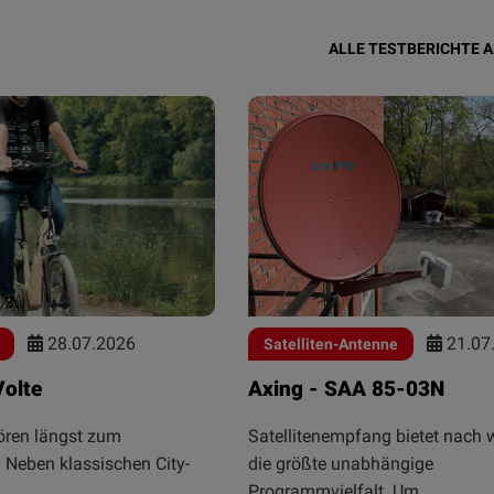
ALLE TESTBERICHTE 
28.07.2026
21.07
Satelliten-Antenne
Volte
Axing - SAA 85-03N
ören längst zum
Satellitenempfang bietet nach w
. Neben klassischen City-
die größte unabhängige
Programmvielfalt. Um...