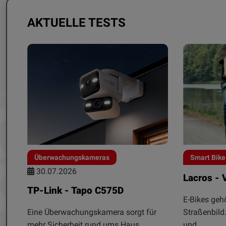
AKTUELLE TESTS
Überwachungskameras
Smart Bike
30.07.2026
Lacros - 
TP-Link - Tapo C575D
E-Bikes geh
Eine Überwachungskamera sorgt für
Straßenbild
mehr Sicherheit rund ums Haus.
und...