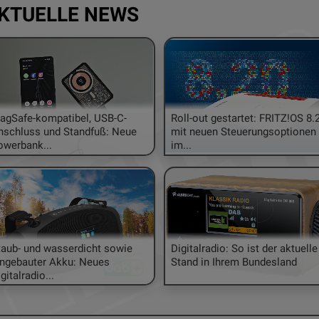
KTUELLE NEWS
agSafe-kompatibel, USB-C-
Roll-out gestartet: FRITZ!OS 8.
nschluss und Standfuß: Neue
mit neuen Steuerungsoptionen
owerbank...
im...
oboter Sunseeker V1 für kleine Flächen
Soundmaster E
er Kleingärtner
Vielseitiges Ko
m einer Maschinen-Gattung geht die
Sie hören gerne
klung so schnell von statten, wie bei den
möchten sich m
taub- und wasserdicht sowie
Digitalradio: So ist der aktuelle
obotern. Insbesondere bei der Navigation
über die aktuell
ingebauter Akku: Neues
Stand in Ihrem Bundesland
gitalradio...