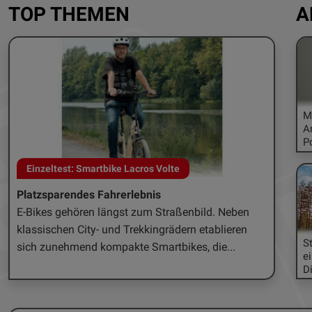
TOP THEMEN
A
M
A
P
Einzeltest: Smartbike Lacros Volte
Mähr
Platzsparendes Fahrerlebnis
Smart
E-Bikes gehören längst zum Straßenbild. Neben
In kau
klassischen City- und Trekkingrädern etablieren
Entwic
S
sich zunehmend kompakte Smartbikes, die...
Rasenr
e
im...
Di