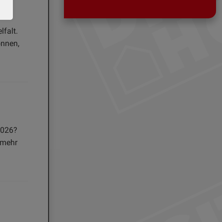
lfalt.
önnen,
2026?
 mehr