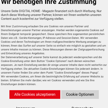
Wir benötigen Ihre Zustimmung
chungskamera sorgt für mehr Sicherheit rund ums Haus. Gerade
, wenn man häufiger unterwegs ist oder den Abend im Garten ver
Unsere Seite DIGITAL HOME - Magazin finanziert sich durch Werbung. Nur
durch diese Werbung unserer Partner, können wir Ihnen weiterhin unseren
gend,...
Content auch kostenfrei zur Verfügung stellen.
l
Mit Ihrer Zustimmung erlauben Sie uns Cookies von unseren Partner und
Dienstleistungen unserer Partner anzuzeigen. Hierbei werden sogenannte Cookies auf
Ihrem Endgerät temporär gespeichert. Diese speichern Ihre sogenannten persönlichen
Smart Bike
28.07.2026
Daten wie z.B.: Geräte-Kennungen, IP-Adresse und Session-Daten. Wir verwenden
Cookies und deren Technologien um Ihnen maßgeschneiderte Werbung anzeigen zu
Volte
können, Ihnen das Surfen auf unserer Seite so einfach wie möglich zu gestalten und um
unsere Inhalte messen zu können. Diese Messungen dienen der Zielgruppenforschung
ören längst zum Straßenbild. Neben klassischen City- und
und Entwicklung unseres Angebotes.
Der Datenverarbeitung auf unserer Seite kannst du jederzeit wiedersprechen und die
ern etablieren sich zunehmend kompakte Smartbikes, die sich v
Cookie-Einstellung unter dem Button "Cookie Optionen" nach deinen wünschen
und Stadtbewohner...
anpassen. Je nach Einstellung werden dir einige unserer Inhalte dann nicht weiterhin zur
Verfügung stehen. Die aktuellen Cookie-Einstellungen können Sie jederzeit ändern. In
l
unserem Footer finden Sie unter dem Punkt "Cookie Einstellungen" dieses Popup".
Wir verwenden Cookies, um Ihnen die bestmögliche Erfahrung auf unserer Website zu
bieten. Erfahren Sie mehr darüber, wie wir Cookies verwenden und wie Sie Ihre
Einstellungen ändern können.
Alle Cookies akzeptieren
Cookie Optionen