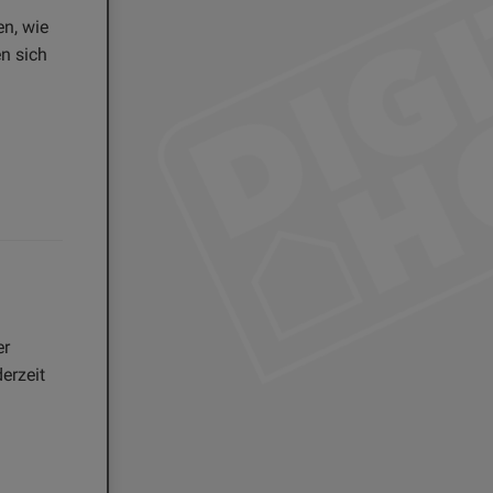
en, wie
en sich
er
erzeit