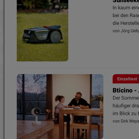
In kaum ein
bei den Ras
die Herstell
von Jörg Uelt
Einzeltest
Bticino 
Der Sommer 
häufiger dr
im Blick zu 
von Dirk Weye