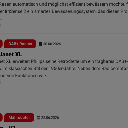
Rasen automatisch und möglichst effizient bewässern möchte, f
er IrriSense 2 ein smartes Bewässerungssystem, das diesen Pr
..
l
DAB+ Radios
30.06.2026
 Janet XL
et XL erweitert Philips seine Retro-Serie um ein tragbares DAB+
io im klassischen Stil der 1950er-Jahre. Neben dem Radioempfan
oderne Funktionen wie...
l
Mähroboter
25.06.2026
r - V1