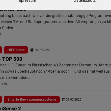
Impressum
Datenschutz
Satelliten-Antenne
21.07.2026
SAA 85-03N
mpfang bietet nach wie vor die größte unabhängige Programmvie
lreichen TV- und Radioprogramme aus dem All empfangen zu k
h Süden...
l
HiFi-Tuner
15.07.2026
 - TOP 500
einen HiFi-Tuner im klassischen 43-Zentimeter-Format im Jahre 
denn sowas überhaupt noch? Aber ja doch – und das mit weitaus
ls man vermuten...
arske
Smarte Bewässerungssysteme
06.07.2026
rriSense 2