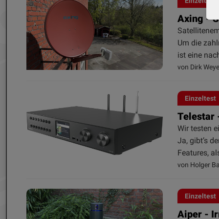
Einzeltest
Axing - 
Satellitene
Um die zah
ist eine nac
von Dirk Weye
Einzeltest
Telestar
Wir testen 
Ja, gibt’s 
Features, a
von Holger B
Einzeltest
Aiper - I