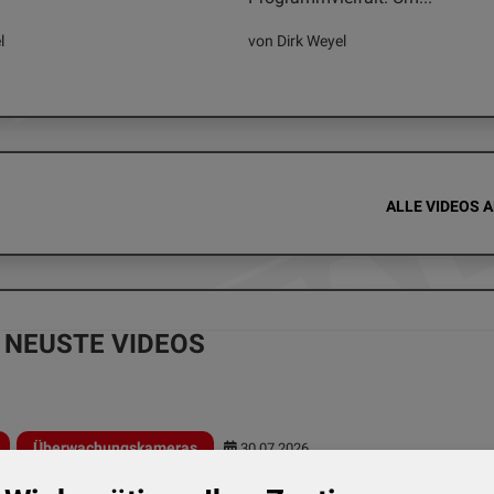
l
von Dirk Weyel
ALLE VIDEOS 
NEUSTE VIDEOS
Überwachungskameras
30.07.2026
- Tapo C575D