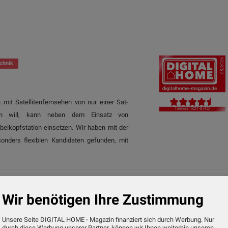
05/2026
chnik
mit Satellitenfernsehen von nur einer Sat-
Televes - K21-8/4CI
gen will, kann neben dem Einsatz von
belkopfstation einsetzen. Wir haben mit der
onders flexiblen Kandidaten gefunden, mit
10/2025
ik
Wir benötigen Ihre Zustimmung
00
Unsere Seite DIGITAL HOME - Magazin finanziert sich durch Werbung. Nur
e Internet- und Netzwerk-Verbindung gibt es
durch diese Werbung unserer Partner, können wir Ihnen weiterhin unseren