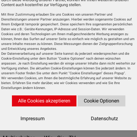
Televes - SWUM-1000
Content auch kostenfrei zur Verfügung stellen.
 Doch was, wenn alle Anschlüsse am Router
elegt sind? Ganz einfach: Ethernet-Switches
Mit Ihrer Zustimmung erlauben Sie uns Cookies von unseren Partner und
Dienstleistungen unserer Partner anzuzeigen. Hierbei werden sogenannte Cookies auf
den SWUM-1000-8 von Televes einbinden.
Ihrem Endgerät temporär gespeichert. Diese speichern Ihre sogenannten persönlichen
Daten wie z.B.: Geräte-Kennungen, IP-Adresse und Session-Daten. Wir verwenden
Cookies und deren Technologien um Ihnen maßgeschneiderte Werbung anzeigen zu
können, Ihnen das Surfen auf unserer Seite so einfach wie möglich zu gestalten und um
unsere Inhalte messen zu können. Diese Messungen dienen der Zielgruppenforschung
und Entwicklung unseres Angebotes.
05/2025
ik
Der Datenverarbeitung auf unserer Seite kannst du jederzeit wiedersprechen und die
Cookie-Einstellung unter dem Button "Cookie Optionen" nach deinen wünschen
anpassen. Je nach Einstellung werden dir einige unserer Inhalte dann nicht weiterhin zur
Verfügung stehen. Die aktuellen Cookie-Einstellungen können Sie jederzeit ändern. In
unserem Footer finden Sie unter dem Punkt "Cookie Einstellungen" dieses Popup".
ihr TV-Signal noch klassisch über Satellit
Wir verwenden Cookies, um Ihnen die bestmögliche Erfahrung auf unserer Website zu
Televes - CoaxData
bieten. Erfahren Sie mehr darüber, wie wir Cookies verwenden und wie Sie Ihre
n die Signale über Koaxialkabel von der
Einstellungen ändern können.
 Verteilerkasten in die einzelnen Wohnungen.
enhäusern und Pensionen ist diese...
Alle Cookies akzeptieren
Cookie Optionen
Impressum
Datenschutz