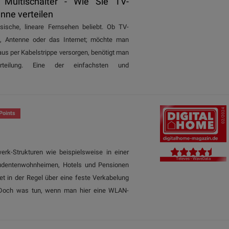
r Multischalter - Wie Sie TV-
nne verteilen
sische, lineare Fernsehen beliebt. Ob TV-
el, Antenne oder das Internet; möchte man
us per Kabelstrippe versorgen, benötigt man
rteilung. Eine der einfachsten und
02/2024
Points
rk-Strukturen wie beispielsweise in einer
Televes - WaveData
udentenwohnheimen, Hotels und Pensionen
et in der Regel über eine feste Verkabelung
 Doch was tun, wenn man hier eine WLAN-