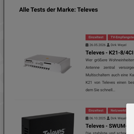
Alle Tests der Marke: Televes
Einzeltest
TV-Empfangste
26.05.2026
Dirk Weyel
Televes - K21-8/4CI
Wer größere Wohneinheiten 
Antenne zentral versor
Multischaltern auch eine Ka
K21 von Televes einen bes
dem Sie schnell...
Einzeltest
Netzwerktechn
06.10.2025
Dirk Weyel
Televes - SWUM-10
Die stabilste und schnellst