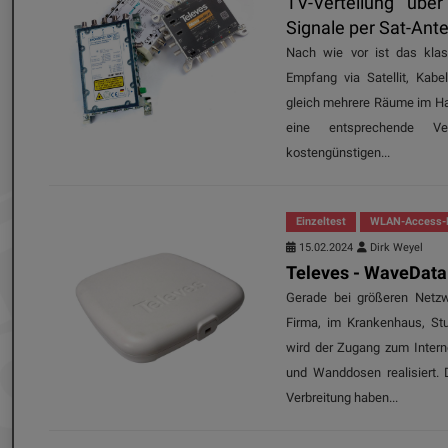
TV-Verteilung übe
Signale per Sat-Ante
Nach wie vor ist das klas
Empfang via Satellit, Kab
gleich mehrere Räume im Ha
eine entsprechende Ve
kostengünstigen...
Einzeltest
WLAN-Access-
15.02.2024
Dirk Weyel
Televes - WaveData
Gerade bei größeren Netzwe
Firma, im Krankenhaus, St
wird der Zugang zum Intern
und Wanddosen realisiert.
Verbreitung haben...