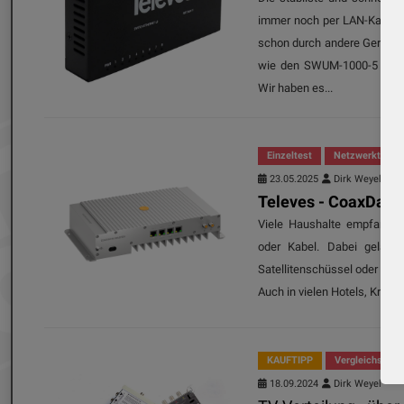
immer noch per LAN-Kabel.
schon durch andere Geräte b
wie den SWUM-1000-5 und 
Wir haben es...
Einzeltest
Netzwerktechn
23.05.2025
Dirk Weyel
Televes - CoaxData
Viele Haushalte empfangen 
oder Kabel. Dabei gelange
Satellitenschüssel oder dem
Auch in vielen Hotels, Krank
KAUFTIPP
Vergleichstest
18.09.2024
Dirk Weyel