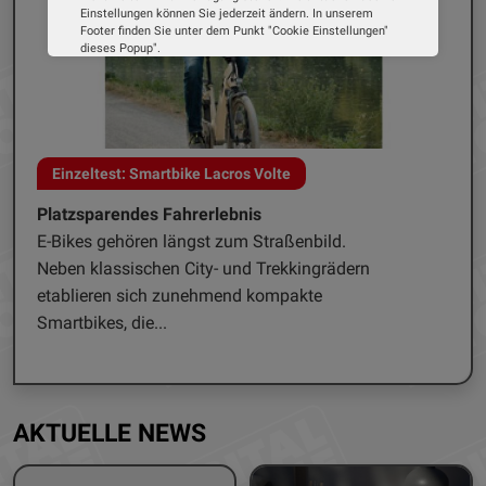
Einstellungen können Sie jederzeit ändern. In unserem
Footer finden Sie unter dem Punkt "Cookie Einstellungen"
dieses Popup".
Wir verwenden Cookies, um Ihnen die bestmögliche
Erfahrung auf unserer Website zu bieten. Erfahren Sie mehr
darüber, wie wir Cookies verwenden und wie Sie Ihre
Einstellungen ändern können.
Alle Cookies akzeptieren
Mähroboter Sunseeker V1 für kleine Flächen
Cookie Optionen
Smarter Kleingärtner
In kaum einer Maschinen-Gattung geht die
Impressum
Datenschutz
Entwicklung so schnell von statten, wie bei den
Rasenrobotern. Insbesondere bei der
Navigation im...
AKTUELLE NEWS