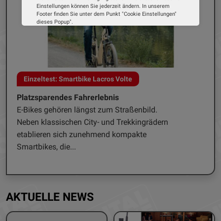
Einstellungen können Sie jederzeit ändern. In unserem
Footer finden Sie unter dem Punkt "Cookie Einstellungen"
dieses Popup".
Wir verwenden Cookies, um Ihnen die bestmögliche
Erfahrung auf unserer Website zu bieten. Erfahren Sie mehr
darüber, wie wir Cookies verwenden und wie Sie Ihre
Einstellungen ändern können.
Alle Cookies akzeptieren
Mähroboter Sunseeker V1 für kleine Flächen
Cookie Optionen
Smarter Kleingärtner
In kaum einer Maschinen-Gattung geht die
Impressum
Datenschutz
Entwicklung so schnell von statten, wie bei den
Rasenrobotern. Insbesondere bei der
Navigation im...
AKTUELLE NEWS